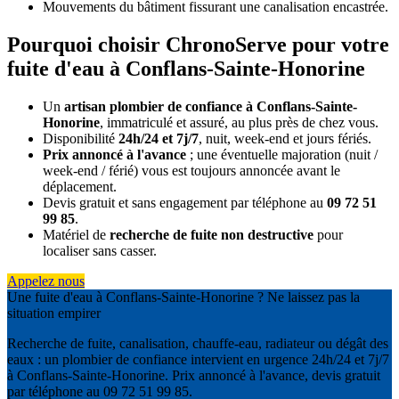
Mouvements du bâtiment fissurant une canalisation encastrée.
Pourquoi choisir ChronoServe pour votre
fuite d'eau à Conflans-Sainte-Honorine
Un
artisan plombier de confiance à Conflans-Sainte-
Honorine
, immatriculé et assuré, au plus près de chez vous.
Disponibilité
24h/24 et 7j/7
, nuit, week-end et jours fériés.
Prix annoncé à l'avance
; une éventuelle majoration (nuit /
week-end / férié) vous est toujours annoncée avant le
déplacement.
Devis gratuit et sans engagement par téléphone au
09 72 51
99 85
.
Matériel de
recherche de fuite non destructive
pour
localiser sans casser.
Appelez nous
Une fuite d'eau à Conflans-Sainte-Honorine ? Ne laissez pas la
situation empirer
Recherche de fuite, canalisation, chauffe-eau, radiateur ou dégât des
eaux : un plombier de confiance intervient en urgence 24h/24 et 7j/7
à Conflans-Sainte-Honorine. Prix annoncé à l'avance, devis gratuit
par téléphone au 09 72 51 99 85.