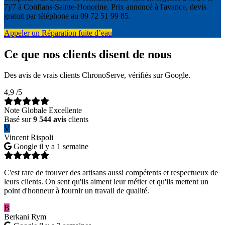
7j/7 à Conflans-Sainte-Honorine. Prix annoncé à l'avance, devis
gratuit par téléphone au 09 72 51 99 85.
Appeler un Réparation fuite d’eau
Ce que nos clients disent de nous
Des avis de vrais clients ChronoServe, vérifiés sur Google.
4,9
/5
Note Globale Excellente
Basé sur
9 544 avis
clients
V
Vincent Rispoli
Google
il y a 1 semaine
C'est rare de trouver des artisans aussi compétents et respectueux de
leurs clients. On sent qu'ils aiment leur métier et qu'ils mettent un
point d'honneur à fournir un travail de qualité.
B
Berkani Rym