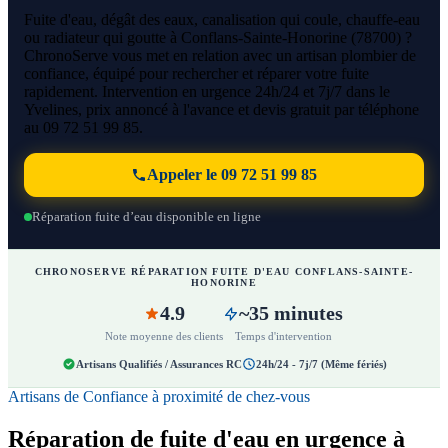
Fuite d'eau, dégât des eaux, canalisation qui coule, chauffe-eau
ou radiateur qui goutte à Conflans-Sainte-Honorine (78700) ?
ChronoServe vous met en relation avec un artisan plombier de
confiance, équipé pour rechercher et réparer votre fuite
rapidement. Intervention en urgence 24h/24 et 7j/7 dans le
Yvelines, prix annoncé à l'avance et devis gratuit par téléphone
au 09 72 51 99 85.
Appeler le 09 72 51 99 85
Réparation fuite d’eau disponible en ligne
CHRONOSERVE RÉPARATION FUITE D'EAU CONFLANS-SAINTE-
HONORINE
4.9
~35 minutes
Note moyenne des clients
Temps d'intervention
Artisans Qualifiés / Assurances RC
24h/24 - 7j/7 (Même fériés)
Artisans de Confiance à proximité de chez-vous
Réparation de fuite d'eau en urgence à