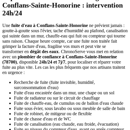
Conflans-Sainte-Honorine : intervention
24h/24
Une
fuite d'eau à Conflans-Sainte-Honorine
ne prévient jamais :
goutte-à-goutte sous l'évier, tache d'humidité au plafond, canalisation
qui suinte dans un mur, chauffe-eau qui fuit ou compteur qui tourne
sans raison. Chaque heure compte, car une fuite non traitée fait
grimper la facture d'eau, fragilise vos murs et peut vite se
transformer en
dégât des eaux
. ChronoServe vous met en relation
avec un
plombier de confiance à Conflans-Sainte-Honorine
(78700)
, disponible
24h/24 et 7j/7
, pour localiser et réparer votre
fuite au plus vite. Les cas les plus fréquents que nos artisans traitent
en urgence :
Recherche de fuite (fuite invisible, humidité,
surconsommation d'eau)
Fuite d'eau encastrée dans un mur, une chape ou un sol
Fuite de radiateur ou sur le circuit de chauffage
Fuite de chauffe-eau, de cumulus ou de ballon d'eau chaude
Fuite sous évier, sous lavabo ou sous meuble de salle de bain
Fuite de robinet, de mitigeur ou de flexible
Fuite de chasse d'eau et de WC
Fuite de canalisation (eau chaude, eau froide, évacuation)
Fuite au niveau du compteur d'eau, avant ou après compteur