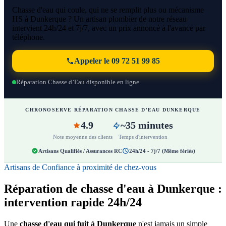
Chasse d'eau qui coule, qui ne se remplit plus ou mécanisme
HS à Dunkerque ? Un artisan plombier de notre réseau
intervient 24h/24 et 7j/7, avec un prix annoncé à l'avance par
téléphone.
Appeler le 09 72 51 99 85
Réparation Chasse d’Eau disponible en ligne
CHRONOSERVE RÉPARATION CHASSE D'EAU DUNKERQUE
4.9
~35 minutes
Note moyenne des clients
Temps d'intervention
Artisans Qualifiés / Assurances RC
24h/24 - 7j/7 (Même fériés)
Artisans de Confiance à proximité de chez-vous
Réparation de chasse d'eau à Dunkerque :
intervention rapide 24h/24
Une
chasse d'eau qui fuit à Dunkerque
n'est jamais un simple