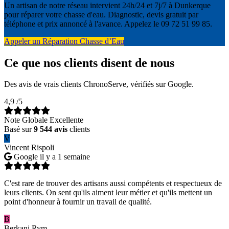
Un artisan de notre réseau intervient 24h/24 et 7j/7 à Dunkerque
pour réparer votre chasse d'eau. Diagnostic, devis gratuit par
téléphone et prix annoncé à l'avance. Appelez le 09 72 51 99 85.
Appeler un Réparation Chasse d’Eau
Ce que nos clients disent de nous
Des avis de vrais clients ChronoServe, vérifiés sur Google.
4,9
/5
Note Globale Excellente
Basé sur
9 544 avis
clients
V
Vincent Rispoli
Google
il y a 1 semaine
C'est rare de trouver des artisans aussi compétents et respectueux de
leurs clients. On sent qu'ils aiment leur métier et qu'ils mettent un
point d'honneur à fournir un travail de qualité.
B
Berkani Rym