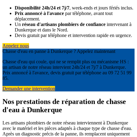
Disponibilité 24h/24 et 7j/7
, week-ends et jours fériés inclus.
Prix annoncé à l'avance
par téléphone, avant tout
déplacement.
Un
réseau d'artisans plombiers de confiance
intervenant à
Dunkerque et dans le Nord.
Devis gratuit par téléphone et intervention rapide en urgence.
Appelez nous
Chasse d'eau en panne à Dunkerque ? Appelez maintenant
Chasse d'eau qui coule, qui ne se remplit plus ou mécanisme HS :
un artisan de notre réseau intervient 24h/24 et 7j/7 à Dunkerque.
Prix annoncé à l'avance, devis gratuit par téléphone au 09 72 51 99
85.
Demander une intervention
Nos prestations de réparation de chasse
d'eau à Dunkerque
Les artisans plombiers de notre réseau interviennent à Dunkerque
avec le matériel et les pièces adaptés à chaque type de chasse d'eau.
Après un diagnostic précis de la panne, ils remplacent uniquement