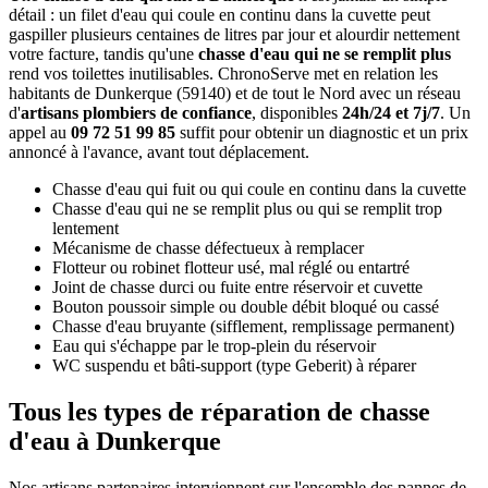
détail : un filet d'eau qui coule en continu dans la cuvette peut
gaspiller plusieurs centaines de litres par jour et alourdir nettement
votre facture, tandis qu'une
chasse d'eau qui ne se remplit plus
rend vos toilettes inutilisables. ChronoServe met en relation les
habitants de Dunkerque (59140) et de tout le Nord avec un réseau
d'
artisans plombiers de confiance
, disponibles
24h/24 et 7j/7
. Un
appel au
09 72 51 99 85
suffit pour obtenir un diagnostic et un prix
annoncé à l'avance, avant tout déplacement.
Chasse d'eau qui fuit ou qui coule en continu dans la cuvette
Chasse d'eau qui ne se remplit plus ou qui se remplit trop
lentement
Mécanisme de chasse défectueux à remplacer
Flotteur ou robinet flotteur usé, mal réglé ou entartré
Joint de chasse durci ou fuite entre réservoir et cuvette
Bouton poussoir simple ou double débit bloqué ou cassé
Chasse d'eau bruyante (sifflement, remplissage permanent)
Eau qui s'échappe par le trop-plein du réservoir
WC suspendu et bâti-support (type Geberit) à réparer
Tous les types de réparation de chasse
d'eau à Dunkerque
Nos artisans partenaires interviennent sur l'ensemble des pannes de