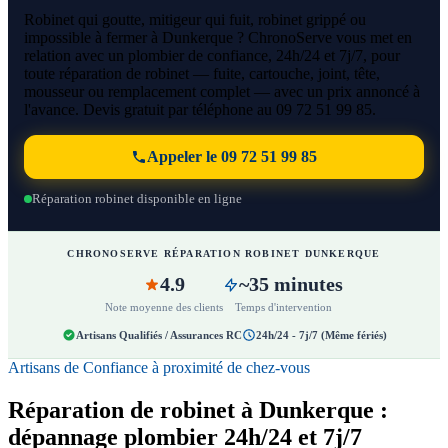
Robinet qui goutte, mitigeur qui fuit, robinet grippé ou
impossible à fermer à Dunkerque ? ChronoServe vous met en
relation avec un plombier de confiance, 24h/24 et 7j/7, pour
toute réparation de robinet — fuite, cartouche, joint, tête,
mousseur ou remplacement complet — avec un prix annoncé à
l'avance. Devis gratuit par téléphone au 09 72 51 99 85.
Appeler le 09 72 51 99 85
Réparation robinet disponible en ligne
CHRONOSERVE RÉPARATION ROBINET DUNKERQUE
4.9
~35 minutes
Note moyenne des clients
Temps d'intervention
Artisans Qualifiés / Assurances RC
24h/24 - 7j/7 (Même fériés)
Artisans de Confiance à proximité de chez-vous
Réparation de robinet à Dunkerque :
dépannage plombier 24h/24 et 7j/7