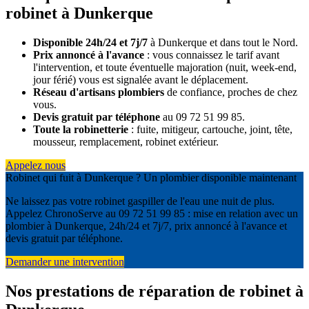
robinet à Dunkerque
Disponible 24h/24 et 7j/7
à Dunkerque et dans tout le Nord.
Prix annoncé à l'avance
: vous connaissez le tarif avant
l'intervention, et toute éventuelle majoration (nuit, week-end,
jour férié) vous est signalée avant le déplacement.
Réseau d'artisans plombiers
de confiance, proches de chez
vous.
Devis gratuit par téléphone
au 09 72 51 99 85.
Toute la robinetterie
: fuite, mitigeur, cartouche, joint, tête,
mousseur, remplacement, robinet extérieur.
Appelez nous
Robinet qui fuit à Dunkerque ? Un plombier disponible maintenant
Ne laissez pas votre robinet gaspiller de l'eau une nuit de plus.
Appelez ChronoServe au 09 72 51 99 85 : mise en relation avec un
plombier à Dunkerque, 24h/24 et 7j/7, prix annoncé à l'avance et
devis gratuit par téléphone.
Demander une intervention
Nos prestations de réparation de robinet à