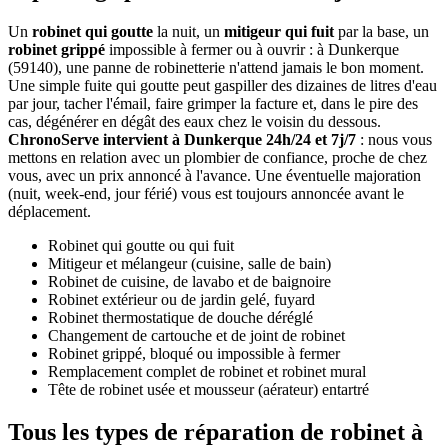
Un
robinet qui goutte
la nuit, un
mitigeur qui fuit
par la base, un
robinet grippé
impossible à fermer ou à ouvrir : à Dunkerque
(59140), une panne de robinetterie n'attend jamais le bon moment.
Une simple fuite qui goutte peut gaspiller des dizaines de litres d'eau
par jour, tacher l'émail, faire grimper la facture et, dans le pire des
cas, dégénérer en dégât des eaux chez le voisin du dessous.
ChronoServe intervient à Dunkerque 24h/24 et 7j/7
: nous vous
mettons en relation avec un plombier de confiance, proche de chez
vous, avec un prix annoncé à l'avance. Une éventuelle majoration
(nuit, week-end, jour férié) vous est toujours annoncée avant le
déplacement.
Robinet qui goutte ou qui fuit
Mitigeur et mélangeur (cuisine, salle de bain)
Robinet de cuisine, de lavabo et de baignoire
Robinet extérieur ou de jardin gelé, fuyard
Robinet thermostatique de douche déréglé
Changement de cartouche et de joint de robinet
Robinet grippé, bloqué ou impossible à fermer
Remplacement complet de robinet et robinet mural
Tête de robinet usée et mousseur (aérateur) entartré
Tous les types de réparation de robinet à