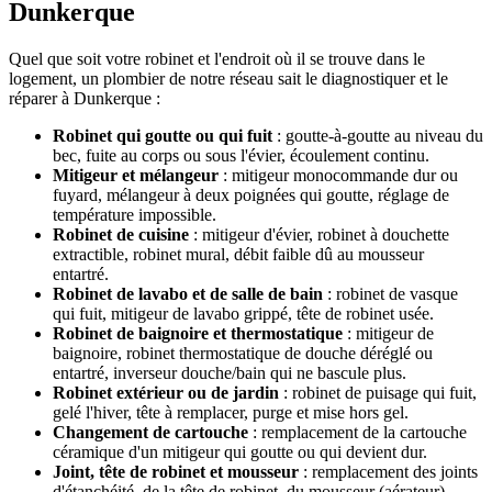
Dunkerque
Quel que soit votre robinet et l'endroit où il se trouve dans le
logement, un plombier de notre réseau sait le diagnostiquer et le
réparer à Dunkerque :
Robinet qui goutte ou qui fuit
: goutte-à-goutte au niveau du
bec, fuite au corps ou sous l'évier, écoulement continu.
Mitigeur et mélangeur
: mitigeur monocommande dur ou
fuyard, mélangeur à deux poignées qui goutte, réglage de
température impossible.
Robinet de cuisine
: mitigeur d'évier, robinet à douchette
extractible, robinet mural, débit faible dû au mousseur
entartré.
Robinet de lavabo et de salle de bain
: robinet de vasque
qui fuit, mitigeur de lavabo grippé, tête de robinet usée.
Robinet de baignoire et thermostatique
: mitigeur de
baignoire, robinet thermostatique de douche déréglé ou
entartré, inverseur douche/bain qui ne bascule plus.
Robinet extérieur ou de jardin
: robinet de puisage qui fuit,
gelé l'hiver, tête à remplacer, purge et mise hors gel.
Changement de cartouche
: remplacement de la cartouche
céramique d'un mitigeur qui goutte ou qui devient dur.
Joint, tête de robinet et mousseur
: remplacement des joints
d'étanchéité, de la tête de robinet, du mousseur (aérateur)