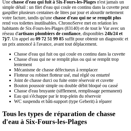
Une
chasse d'eau qui fuit à Six-Fours-les-Plages
n'est jamais un
simple détail : un filet d'eau qui coule en continu dans la cuvette peut
gaspiller plusieurs centaines de litres par jour et alourdir nettement
votre facture, tandis qu'une
chasse d'eau qui ne se remplit plus
rend vos toilettes inutilisables. ChronoServe met en relation les
habitants de Six-Fours-les-Plages (83140) et de tout le Var avec un
réseau d'
artisans plombiers de confiance
, disponibles
24h/24 et
7j/7
. Un appel au
09 72 51 99 85
suffit pour obtenir un diagnostic et
un prix annoncé à l'avance, avant tout déplacement.
Chasse d'eau qui fuit ou qui coule en continu dans la cuvette
Chasse d'eau qui ne se remplit plus ou qui se remplit trop
lentement
Mécanisme de chasse défectueux à remplacer
Flotteur ou robinet flotteur usé, mal réglé ou entartré
Joint de chasse durci ou fuite entre réservoir et cuvette
Bouton poussoir simple ou double débit bloqué ou cassé
Chasse d'eau bruyante (sifflement, remplissage permanent)
Eau qui s'échappe par le trop-plein du réservoir
WC suspendu et bâti-support (type Geberit) à réparer
Tous les types de réparation de chasse
d'eau à Six-Fours-les-Plages