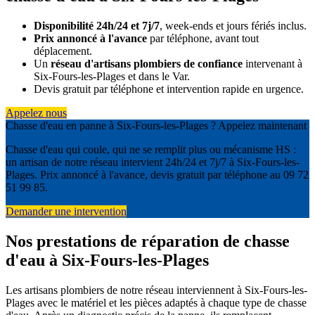
Disponibilité 24h/24 et 7j/7
, week-ends et jours fériés inclus.
Prix annoncé à l'avance
par téléphone, avant tout
déplacement.
Un
réseau d'artisans plombiers de confiance
intervenant à
Six-Fours-les-Plages et dans le Var.
Devis gratuit par téléphone et intervention rapide en urgence.
Appelez nous
Chasse d'eau en panne à Six-Fours-les-Plages ? Appelez maintenant
Chasse d'eau qui coule, qui ne se remplit plus ou mécanisme HS :
un artisan de notre réseau intervient 24h/24 et 7j/7 à Six-Fours-les-
Plages. Prix annoncé à l'avance, devis gratuit par téléphone au 09 72
51 99 85.
Demander une intervention
Nos prestations de réparation de chasse
d'eau à Six-Fours-les-Plages
Les artisans plombiers de notre réseau interviennent à Six-Fours-les-
Plages avec le matériel et les pièces adaptés à chaque type de chasse