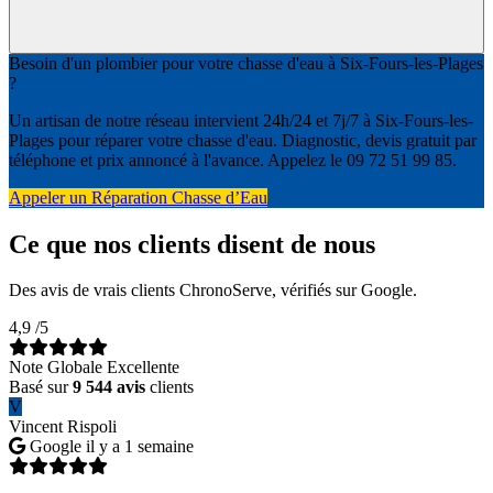
Besoin d'un plombier pour votre chasse d'eau à Six-Fours-les-Plages
?
Un artisan de notre réseau intervient 24h/24 et 7j/7 à Six-Fours-les-
Plages pour réparer votre chasse d'eau. Diagnostic, devis gratuit par
téléphone et prix annoncé à l'avance. Appelez le 09 72 51 99 85.
Appeler un Réparation Chasse d’Eau
Ce que nos clients disent de nous
Des avis de vrais clients ChronoServe, vérifiés sur Google.
4,9
/5
Note Globale Excellente
Basé sur
9 544 avis
clients
V
Vincent Rispoli
Google
il y a 1 semaine