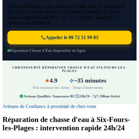
Chasse d'eau qui coule, qui ne se remplit plus ou mécanisme
HS à Six-Fours-les-Plages ? Un artisan plombier de notre
réseau intervient 24h/24 et 7j/7, avec un prix annoncé à
l'avance par téléphone.
Appeler le 09 72 51 99 85
Réparation Chasse d’Eau disponible en ligne
CHRONOSERVE RÉPARATION CHASSE D'EAU SIX-FOURS-LES-
PLAGES
4.9
~35 minutes
Note moyenne des clients
Temps d'intervention
Artisans Qualifiés / Assurances RC
24h/24 - 7j/7 (Même fériés)
Artisans de Confiance à proximité de chez-vous
Réparation de chasse d'eau à Six-Fours-
les-Plages : intervention rapide 24h/24