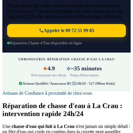
Chasse d'eau qui coule, qui ne se remplit plus ou mécanisme
HS à La Crau ? Un artisan plombier de notre réseau intervient
24h/24 et 7j/7, avec un prix annoncé à l'avance par téléphone.
Appeler le 09 72 51 99 85
Réparation Chasse d’Eau disponible en ligne
CHRONOSERVE RÉPARATION CHASSE D'EAU LA CRAU
4.9
~35 minutes
Note moyenne des clients
Temps d'intervention
Artisans Qualifiés / Assurances RC
24h/24 - 7j/7 (Même fériés)
Artisans de Confiance à proximité de chez-vous
Réparation de chasse d'eau à La Crau :
intervention rapide 24h/24
Une
chasse d'eau qui fuit à La Crau
n'est jamais un simple détail :
un filet d'eau qui coule en continu dans la cuvette peut gaspiller