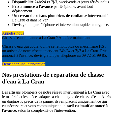
Disponibilité 24h/24 et 7j/7
, week-ends et jours fériés inclus.
Prix annoncé à l'avance
par téléphone, avant tout
déplacement.
Un
réseau d'artisans plombiers de confiance
intervenant à
La Crau et dans le Var.
Devis gratuit par téléphone et intervention rapide en urgence.
Appelez nous
Chasse d'eau en panne à La Crau ? Appelez maintenant
Chasse d'eau qui coule, qui ne se remplit plus ou mécanisme HS :
un artisan de notre réseau intervient 24h/24 et 7j/7 à La Crau. Prix
annoncé à l'avance, devis gratuit par téléphone au 09 72 51 99 85.
Demander une intervention
Nos prestations de réparation de chasse
d'eau à La Crau
Les artisans plombiers de notre réseau interviennent à La Crau avec
le matériel et les pièces adaptés à chaque type de chasse d'eau. Après
un diagnostic précis de la panne, ils remplacent uniquement ce qui
est nécessaire et vous communiquent un
tarif estimatif annoncé à
l'avance
, selon la complexité de l'intervention.