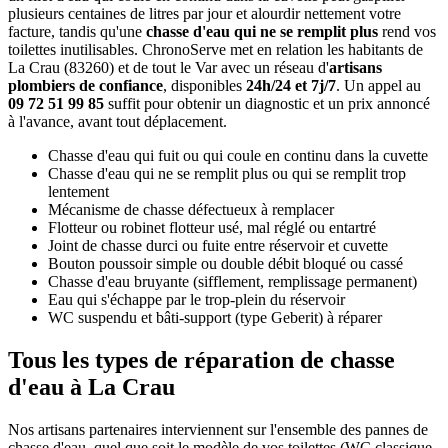
plusieurs centaines de litres par jour et alourdir nettement votre
facture, tandis qu'une
chasse d'eau qui ne se remplit plus
rend vos
toilettes inutilisables. ChronoServe met en relation les habitants de
La Crau (83260) et de tout le Var avec un réseau d'
artisans
plombiers de confiance
, disponibles
24h/24 et 7j/7
. Un appel au
09 72 51 99 85
suffit pour obtenir un diagnostic et un prix annoncé
à l'avance, avant tout déplacement.
Chasse d'eau qui fuit ou qui coule en continu dans la cuvette
Chasse d'eau qui ne se remplit plus ou qui se remplit trop
lentement
Mécanisme de chasse défectueux à remplacer
Flotteur ou robinet flotteur usé, mal réglé ou entartré
Joint de chasse durci ou fuite entre réservoir et cuvette
Bouton poussoir simple ou double débit bloqué ou cassé
Chasse d'eau bruyante (sifflement, remplissage permanent)
Eau qui s'échappe par le trop-plein du réservoir
WC suspendu et bâti-support (type Geberit) à réparer
Tous les types de réparation de chasse
d'eau à La Crau
Nos artisans partenaires interviennent sur l'ensemble des pannes de
chasse d'eau, quel que soit le modèle de vos toilettes (WC classique