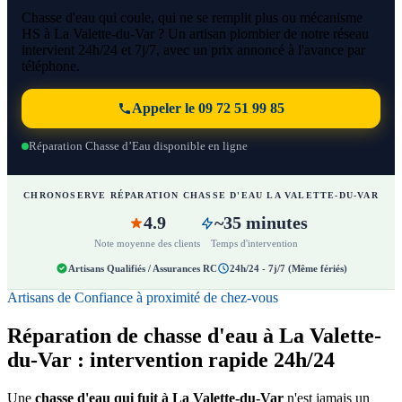
Chasse d'eau qui coule, qui ne se remplit plus ou mécanisme
HS à La Valette-du-Var ? Un artisan plombier de notre réseau
intervient 24h/24 et 7j/7, avec un prix annoncé à l'avance par
téléphone.
Appeler le 09 72 51 99 85
Réparation Chasse d’Eau disponible en ligne
CHRONOSERVE RÉPARATION CHASSE D'EAU LA VALETTE-DU-VAR
4.9
~35 minutes
Note moyenne des clients
Temps d'intervention
Artisans Qualifiés / Assurances RC
24h/24 - 7j/7 (Même fériés)
Artisans de Confiance à proximité de chez-vous
Réparation de chasse d'eau à La Valette-
du-Var : intervention rapide 24h/24
Une
chasse d'eau qui fuit à La Valette-du-Var
n'est jamais un