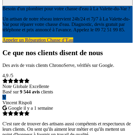
Besoin d'un plombier pour votre chasse d'eau à La Valette-du-Var ?
Un artisan de notre réseau intervient 24h/24 et 7j/7 à La Valette-du-
Var pour réparer votre chasse d'eau. Diagnostic, devis gratuit par
téléphone et prix annoncé à l'avance. Appelez le 09 72 51 99 85.
Appeler un Réparation Chasse d’Eau
Ce que nos clients disent de nous
Des avis de vrais clients ChronoServe, vérifiés sur Google.
4,9
/5
Note Globale Excellente
Basé sur
9 544 avis
clients
V
Vincent Rispoli
Google
il y a 1 semaine
C'est rare de trouver des artisans aussi compétents et respectueux de
leurs clients. On sent qu'ils aiment leur métier et qu'ils mettent un
point d'honneur à fournir un travail de qualité.