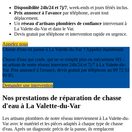
Disponibilité 24h/24 et 7j/7
, week-ends et jours fériés inclus.
Prix annoncé à l'avance
par téléphone, avant tout
déplacement.
Un
réseau d'artisans plombiers de confiance
intervenant à
La Valette-du-Var et dans le Var.
Devis gratuit par téléphone et intervention rapide en urgence.
Appelez nous
Chasse d'eau en panne à La Valette-du-Var ? Appelez maintenant
Chasse d'eau qui coule, qui ne se remplit plus ou mécanisme HS :
un artisan de notre réseau intervient 24h/24 et 7j/7 à La Valette-du-
Var. Prix annoncé à l'avance, devis gratuit par téléphone au 09 72 51
99 85.
Demander une intervention
Nos prestations de réparation de chasse
d'eau à La Valette-du-Var
Les artisans plombiers de notre réseau interviennent à La Valette-du-
Var avec le matériel et les pièces adaptés à chaque type de chasse
d'eau. Après un diagnostic précis de la panne, ils remplacent