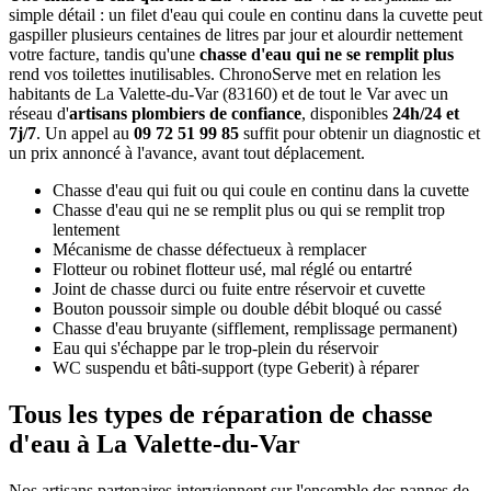
simple détail : un filet d'eau qui coule en continu dans la cuvette peut
gaspiller plusieurs centaines de litres par jour et alourdir nettement
votre facture, tandis qu'une
chasse d'eau qui ne se remplit plus
rend vos toilettes inutilisables. ChronoServe met en relation les
habitants de La Valette-du-Var (83160) et de tout le Var avec un
réseau d'
artisans plombiers de confiance
, disponibles
24h/24 et
7j/7
. Un appel au
09 72 51 99 85
suffit pour obtenir un diagnostic et
un prix annoncé à l'avance, avant tout déplacement.
Chasse d'eau qui fuit ou qui coule en continu dans la cuvette
Chasse d'eau qui ne se remplit plus ou qui se remplit trop
lentement
Mécanisme de chasse défectueux à remplacer
Flotteur ou robinet flotteur usé, mal réglé ou entartré
Joint de chasse durci ou fuite entre réservoir et cuvette
Bouton poussoir simple ou double débit bloqué ou cassé
Chasse d'eau bruyante (sifflement, remplissage permanent)
Eau qui s'échappe par le trop-plein du réservoir
WC suspendu et bâti-support (type Geberit) à réparer
Tous les types de réparation de chasse
d'eau à La Valette-du-Var
Nos artisans partenaires interviennent sur l'ensemble des pannes de