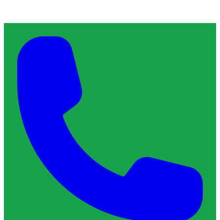
À propos de ChronoServe
L'artisan de confiance qu'il vous faut, près de chez vous.
Blog
Contact
Services & Interventions
Trouver un plombier
Trouver un serrurier
Trouver un électricien
Trouver un vitrier
Trouver un chauffagiste
Trouver un dératiseur
Trouver un déboucheur de canalisation
Trouver un réparateur de volets roulants
Guides & Tarifs
Guide dépannage