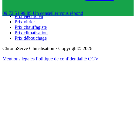
Prix plombier
Prix serrurier
09 72 51 99 85
Un conseiller
vous répond
Prix électricien
Prix vitrier
Prix chauffagiste
Prix climatisation
Prix débouchage
ChronoServe Climatisation · Copyright© 2026
Mentions légales
Politique de confidentialité
CGV