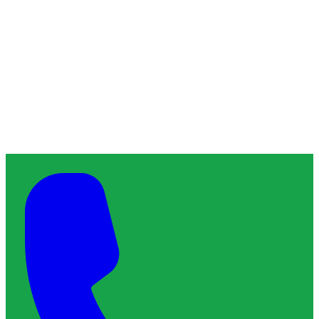
À propos de ChronoServe
L'artisan de confiance qu'il vous faut, près de chez vous.
Blog
Contact
Services & Interventions
Trouver un plombier
Trouver un serrurier