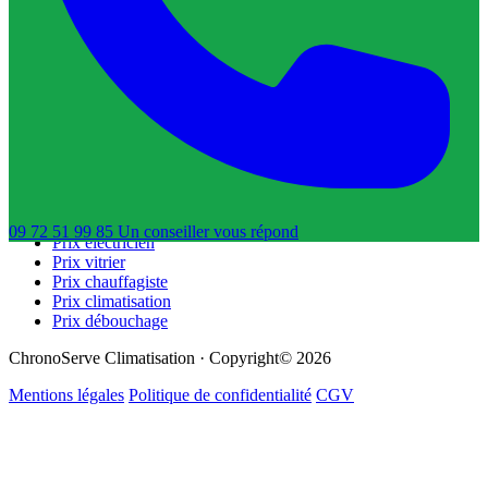
Trouver un électricien
Trouver un vitrier
Trouver un chauffagiste
Trouver un dératiseur
Trouver un déboucheur de canalisation
Trouver un réparateur de volets roulants
Guides & Tarifs
Guide dépannage
Prix plombier
Prix serrurier
09 72 51 99 85
Un conseiller
vous répond
Prix électricien
Prix vitrier
Prix chauffagiste
Prix climatisation
Prix débouchage
ChronoServe Climatisation · Copyright© 2026
Mentions légales
Politique de confidentialité
CGV