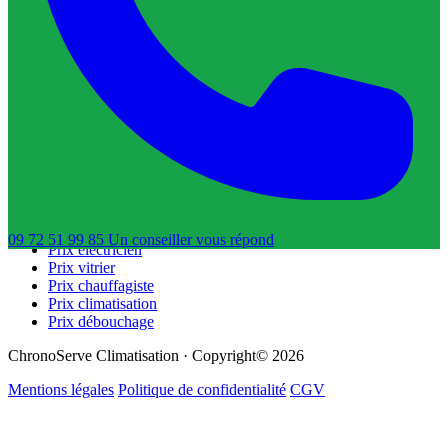
Trouver un serrurier
Trouver un électricien
Trouver un vitrier
Trouver un chauffagiste
Trouver un dératiseur
Trouver un déboucheur de canalisation
Trouver un réparateur de volets roulants
Guides & Tarifs
Guide dépannage
Prix plombier
Prix serrurier
09 72 51 99 85
Un conseiller
vous répond
Prix électricien
Prix vitrier
Prix chauffagiste
Prix climatisation
Prix débouchage
ChronoServe Climatisation · Copyright© 2026
Mentions légales
Politique de confidentialité
CGV