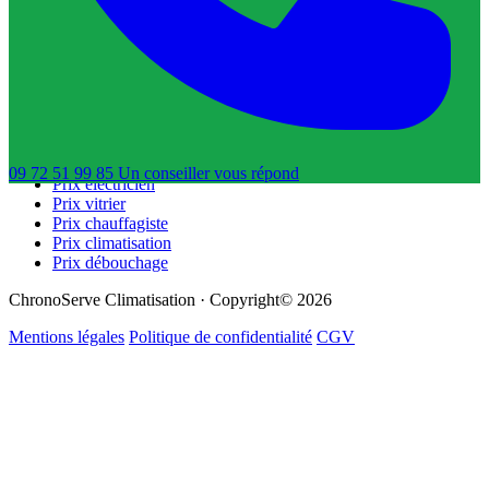
Trouver un dératiseur
Trouver un déboucheur de canalisation
Trouver un réparateur de volets roulants
Guides & Tarifs
Guide dépannage
Prix plombier
Prix serrurier
09 72 51 99 85
Un conseiller
vous répond
Prix électricien
Prix vitrier
Prix chauffagiste
Prix climatisation
Prix débouchage
ChronoServe Climatisation · Copyright© 2026
Mentions légales
Politique de confidentialité
CGV