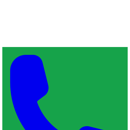
À propos de ChronoServe
L'artisan de confiance qu'il vous faut, près de chez vous.
Blog
Contact
Services & Interventions
Trouver un plombier
Trouver un serrurier
Trouver un électricien
Trouver un vitrier
Trouver un chauffagiste