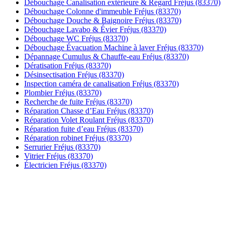
Débouchage Canalisation extérieure & Regard Fréjus (83370)
Débouchage Colonne d'immeuble Fréjus (83370)
Débouchage Douche & Baignoire Fréjus (83370)
Débouchage Lavabo & Évier Fréjus (83370)
Débouchage WC Fréjus (83370)
Débouchage Évacuation Machine à laver Fréjus (83370)
Dépannage Cumulus & Chauffe-eau Fréjus (83370)
Dératisation Fréjus (83370)
Désinsectisation Fréjus (83370)
Inspection caméra de canalisation Fréjus (83370)
Plombier Fréjus (83370)
Recherche de fuite Fréjus (83370)
Réparation Chasse d’Eau Fréjus (83370)
Réparation Volet Roulant Fréjus (83370)
Réparation fuite d’eau Fréjus (83370)
Réparation robinet Fréjus (83370)
Serrurier Fréjus (83370)
Vitrier Fréjus (83370)
Électricien Fréjus (83370)