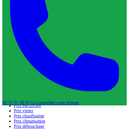
Blog
Contact
Services & Interventions
Trouver un plombier
Trouver un serrurier
Trouver un électricien
Trouver un vitrier
Trouver un chauffagiste
Trouver un dératiseur
Trouver un déboucheur de canalisation
Trouver un réparateur de volets roulants
Guides & Tarifs
Guide dépannage
Prix plombier
Prix serrurier
09 72 51 99 85
Un conseiller
vous répond
Prix électricien
Prix vitrier
Prix chauffagiste
Prix climatisation
Prix débouchage