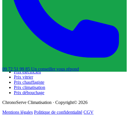
Trouver un serrurier
Trouver un électricien
Trouver un vitrier
Trouver un chauffagiste
Trouver un dératiseur
Trouver un déboucheur de canalisation
Trouver un réparateur de volets roulants
Guides & Tarifs
Guide dépannage
Prix plombier
Prix serrurier
09 72 51 99 85
Un conseiller
vous répond
Prix électricien
Prix vitrier
Prix chauffagiste
Prix climatisation
Prix débouchage
ChronoServe Climatisation · Copyright© 2026
Mentions légales
Politique de confidentialité
CGV