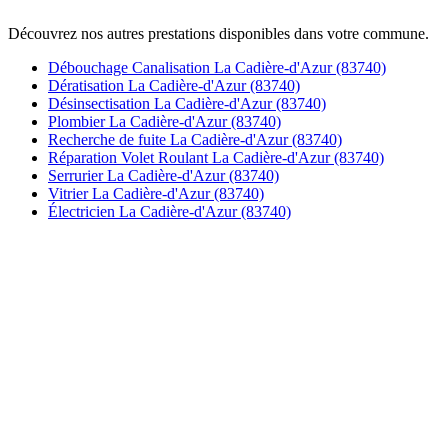
Découvrez nos autres prestations disponibles dans votre commune.
Débouchage Canalisation La Cadière-d'Azur (83740)
Dératisation La Cadière-d'Azur (83740)
Désinsectisation La Cadière-d'Azur (83740)
Plombier La Cadière-d'Azur (83740)
Recherche de fuite La Cadière-d'Azur (83740)
Réparation Volet Roulant La Cadière-d'Azur (83740)
Serrurier La Cadière-d'Azur (83740)
Vitrier La Cadière-d'Azur (83740)
Électricien La Cadière-d'Azur (83740)