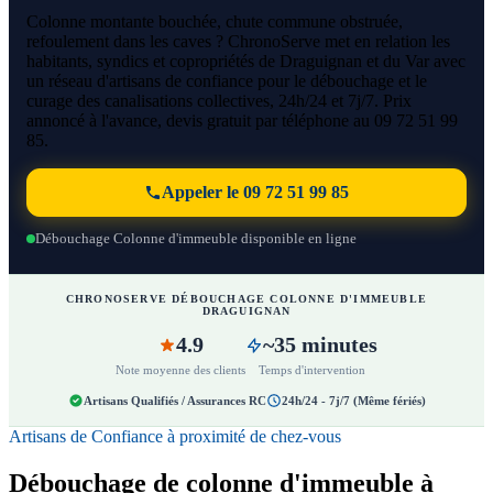
Colonne montante bouchée, chute commune obstruée,
refoulement dans les caves ? ChronoServe met en relation les
habitants, syndics et copropriétés de Draguignan et du Var avec
un réseau d'artisans de confiance pour le débouchage et le
curage des canalisations collectives, 24h/24 et 7j/7. Prix
annoncé à l'avance, devis gratuit par téléphone au 09 72 51 99
85.
Appeler le 09 72 51 99 85
Débouchage Colonne d'immeuble disponible en ligne
CHRONOSERVE DÉBOUCHAGE COLONNE D'IMMEUBLE
DRAGUIGNAN
4.9
~35 minutes
Note moyenne des clients
Temps d'intervention
Artisans Qualifiés / Assurances RC
24h/24 - 7j/7 (Même fériés)
Artisans de Confiance à proximité de chez-vous
Débouchage de colonne d'immeuble à