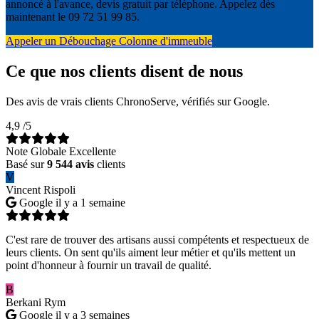
annoncé à l'avance, devis gratuit par téléphone. Appelez dès
maintenant le 09 72 51 99 85.
Appeler un Débouchage Colonne d'immeuble
Ce que nos clients disent de nous
Des avis de vrais clients ChronoServe, vérifiés sur Google.
4,9
/5
Note Globale Excellente
Basé sur
9 544 avis
clients
V
Vincent Rispoli
Google
il y a 1 semaine
C'est rare de trouver des artisans aussi compétents et respectueux de
leurs clients. On sent qu'ils aiment leur métier et qu'ils mettent un
point d'honneur à fournir un travail de qualité.
B
Berkani Rym
Google
il y a 3 semaines