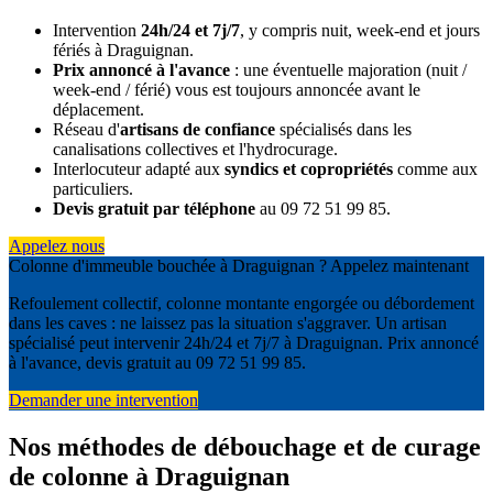
Intervention
24h/24 et 7j/7
, y compris nuit, week-end et jours
fériés à Draguignan.
Prix annoncé à l'avance
: une éventuelle majoration (nuit /
week-end / férié) vous est toujours annoncée avant le
déplacement.
Réseau d'
artisans de confiance
spécialisés dans les
canalisations collectives et l'hydrocurage.
Interlocuteur adapté aux
syndics et copropriétés
comme aux
particuliers.
Devis gratuit par téléphone
au 09 72 51 99 85.
Appelez nous
Colonne d'immeuble bouchée à Draguignan ? Appelez maintenant
Refoulement collectif, colonne montante engorgée ou débordement
dans les caves : ne laissez pas la situation s'aggraver. Un artisan
spécialisé peut intervenir 24h/24 et 7j/7 à Draguignan. Prix annoncé
à l'avance, devis gratuit au 09 72 51 99 85.
Demander une intervention
Nos méthodes de débouchage et de curage
de colonne à Draguignan