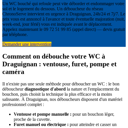
Un WC bouché qui refoule peut vite déborder et endommager votre
sol et le logement du dessous. Un déboucheur du réseau
ChronoServe intervient en urgence à Draguignan, 24h/24 et 7j/7. Le
prix vous est annoncé à l'avance et toute éventuelle majoration (nuit,
week-end, jour férié) vous est indiquée avant le déplacement.
Appelez maintenant le 09 72 51 99 85 (appel direct) — devis gratuit
par téléphone.
Demander une intervention
Comment on débouche votre WC à
Draguignan : ventouse, furet, pompe et
caméra
Il n'existe pas une seule méthode pour déboucher un WC : le bon
déboucheur
diagnostique d'abord
la nature et l'emplacement du
bouchon, puis choisit la technique la plus efficace et la moins
salissante. À Draguignan, nos déboucheurs disposent d'un matériel
professionnel complet :
Ventouse et pompe manuelle :
pour un bouchon léger,
proche de la cuvette.
Furet manuel ou électrique :
pour atteindre et casser un