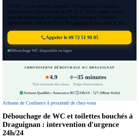
Un WC ou des toilettes bouchés à Draguignan ? Appelez
ChronoServe Débouchage au 09 72 51 99 85 (appel direct)
pour un dépannage en urgence. Prix annoncé à l'avance,
déplacement 24h/24 et 7j/7 à Draguignan et dans tout le Var.
Appeler le 09 72 51 99 85
Débouchage WC disponible en ligne
CHRONOSERVE DÉBOUCHAGE WC DRAGUIGNAN
4.9
~35 minutes
Note moyenne des clients
Temps d'intervention
Artisans Qualifiés / Assurances RC
24h/24 - 7j/7 (Même fériés)
Artisans de Confiance à proximité de chez-vous
Débouchage de WC et toilettes bouchés à
Draguignan : intervention d'urgence
24h/24