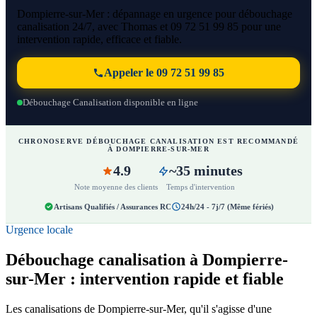
Dompierre-sur-Mer : dépannage en urgence pour débouchage
canalisation 24/7, avec Thomas et 09 72 51 99 85 pour une
intervention rapide, efficace et fiable.
Appeler le 09 72 51 99 85
Débouchage Canalisation disponible en ligne
CHRONOSERVE DÉBOUCHAGE CANALISATION EST RECOMMANDÉ
À DOMPIERRE-SUR-MER
4.9
~35 minutes
Note moyenne des clients
Temps d'intervention
Artisans Qualifiés / Assurances RC
24h/24 - 7j/7 (Même fériés)
Urgence locale
Débouchage canalisation à Dompierre-
sur-Mer : intervention rapide et fiable
Les canalisations de Dompierre-sur-Mer, qu'il s'agisse d'une