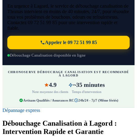
En urgence à Lagord, le service de débouchage canalisation de
Thomas intervient en moins de 40 minutes, 24/7, pour résoudre
tous vos problèmes de bouchons, odeurs ou refoulements.
Contactez 09 72 51 99 85 pour une intervention rapide et
fiable.
Appeler le 09 72 51 99 85
Débouchage Canalisation disponible en ligne
CHRONOSERVE DÉBOUCHAGE CANALISATION EST RECOMMANDÉ
À LAGORD
4.9
~35 minutes
Note moyenne des clients
Temps d'intervention
Artisans Qualifiés / Assurances RC
24h/24 - 7j/7 (Même fériés)
Dépannage express
Débouchage Canalisation à Lagord :
Intervention Rapide et Garantie