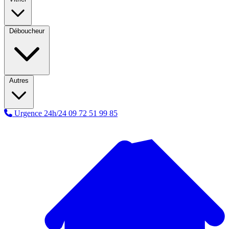
Déboucheur
Autres
Urgence 24h/24
09 72 51 99 85
A