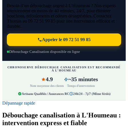
Besoin d’un débouchage urgent à L'Houmeau ? Nos experts
interviennent en moins de 40 minutes, 24/7, pour éliminer
bouchons, refoulements et odeurs désagréables. Contactez
Thomas au 09 72 51 99 85 pour une intervention efficace et
durable.
Appeler le 09 72 51 99 85
Débouchage Canalisation disponible en ligne
CHRONOSERVE DÉBOUCHAGE CANALISATION EST RECOMMANDÉ
À L'HOUMEAU
4.9
~35 minutes
Note moyenne des clients
Temps d'intervention
Artisans Qualifiés / Assurances RC
24h/24 - 7j/7 (Même fériés)
Dépannage rapide
Débouchage canalisation à L'Houmeau :
intervention express et fiable