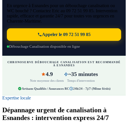
En urgence à Esnandes pour un débouchage canalisation ou
WC bouché ? Contactez Eric au 09 72 51 99 85. Intervention
rapide, efficace et garantie 24/7 pour toutes vos urgences en
Charente-Maritime.
Appeler le 09 72 51 99 85
Débouchage Canalisation disponible en ligne
CHRONOSERVE DÉBOUCHAGE CANALISATION EST RECOMMANDÉ
À ESNANDES
4.9
~35 minutes
Note moyenne des clients
Temps d'intervention
Artisans Qualifiés / Assurances RC
24h/24 - 7j/7 (Même fériés)
Expertise locale
Dépannage urgent de canalisation à
Esnandes : intervention express 24/7