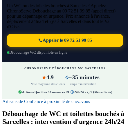
Un WC ou des toilettes bouchés à Sarcelles ? Appelez
ChronoServe Débouchage au 09 72 51 99 85 (appel direct)
pour un dépannage en urgence. Prix annoncé à l'avance,
déplacement 24h/24 et 7j/7 à Sarcelles et dans tout le Val-
d'Oise.
Appeler le 09 72 51 99 85
Débouchage WC disponible en ligne
CHRONOSERVE DÉBOUCHAGE WC SARCELLES
4.9
~35 minutes
Note moyenne des clients
Temps d'intervention
Artisans Qualifiés / Assurances RC
24h/24 - 7j/7 (Même fériés)
Artisans de Confiance à proximité de chez-vous
Débouchage de WC et toilettes bouchés à
Sarcelles : intervention d'urgence 24h/24