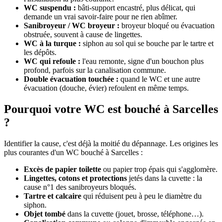
WC suspendu :
bâti-support encastré, plus délicat, qui
demande un vrai savoir-faire pour ne rien abîmer.
Sanibroyeur / WC broyeur :
broyeur bloqué ou évacuation
obstruée, souvent à cause de lingettes.
WC à la turque :
siphon au sol qui se bouche par le tartre et
les dépôts.
WC qui refoule :
l'eau remonte, signe d'un bouchon plus
profond, parfois sur la canalisation commune.
Double évacuation touchée :
quand le WC et une autre
évacuation (douche, évier) refoulent en même temps.
Pourquoi votre WC est bouché à Sarcelles
?
Identifier la cause, c'est déjà la moitié du dépannage. Les origines les
plus courantes d'un WC bouché à Sarcelles :
Excès de papier toilette
ou papier trop épais qui s'agglomère.
Lingettes, cotons et protections
jetés dans la cuvette : la
cause n°1 des sanibroyeurs bloqués.
Tartre et calcaire
qui réduisent peu à peu le diamètre du
siphon.
Objet tombé
dans la cuvette (jouet, brosse, téléphone…).