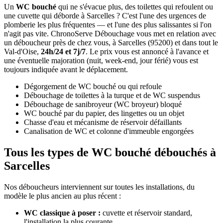
Un
WC bouché
qui ne s'évacue plus, des toilettes qui refoulent ou
une cuvette qui déborde à Sarcelles ? C'est l'une des urgences de
plomberie les plus fréquentes — et l'une des plus salissantes si l'on
n'agit pas vite. ChronoServe Débouchage vous met en relation avec
un déboucheur près de chez vous, à Sarcelles (95200) et dans tout le
Val-d'Oise,
24h/24 et 7j/7
. Le prix vous est annoncé à l'avance et
une éventuelle majoration (nuit, week-end, jour férié) vous est
toujours indiquée avant le déplacement.
Dégorgement de WC bouché ou qui refoule
Débouchage de toilettes à la turque et de WC suspendus
Débouchage de sanibroyeur (WC broyeur) bloqué
WC bouché par du papier, des lingettes ou un objet
Chasse d'eau et mécanisme de réservoir défaillants
Canalisation de WC et colonne d'immeuble engorgées
Tous les types de WC bouché débouchés à
Sarcelles
Nos déboucheurs interviennent sur toutes les installations, du
modèle le plus ancien au plus récent :
WC classique à poser :
cuvette et réservoir standard,
l'installation la plus courante.