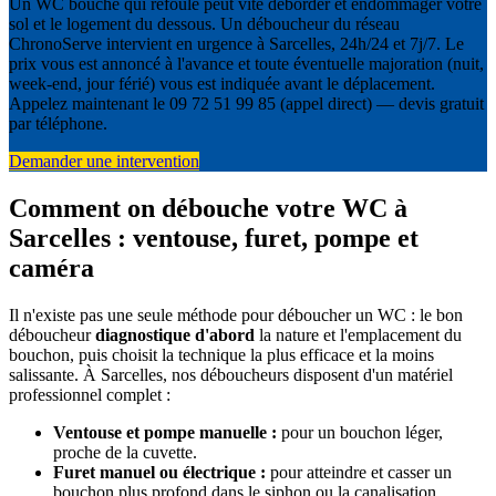
Un WC bouché qui refoule peut vite déborder et endommager votre
sol et le logement du dessous. Un déboucheur du réseau
ChronoServe intervient en urgence à Sarcelles, 24h/24 et 7j/7. Le
prix vous est annoncé à l'avance et toute éventuelle majoration (nuit,
week-end, jour férié) vous est indiquée avant le déplacement.
Appelez maintenant le 09 72 51 99 85 (appel direct) — devis gratuit
par téléphone.
Demander une intervention
Comment on débouche votre WC à
Sarcelles : ventouse, furet, pompe et
caméra
Il n'existe pas une seule méthode pour déboucher un WC : le bon
déboucheur
diagnostique d'abord
la nature et l'emplacement du
bouchon, puis choisit la technique la plus efficace et la moins
salissante. À Sarcelles, nos déboucheurs disposent d'un matériel
professionnel complet :
Ventouse et pompe manuelle :
pour un bouchon léger,
proche de la cuvette.
Furet manuel ou électrique :
pour atteindre et casser un
bouchon plus profond dans le siphon ou la canalisation.