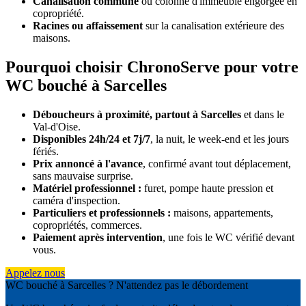
Canalisation commune
ou colonne d'immeuble engorgée en
copropriété.
Racines ou affaissement
sur la canalisation extérieure des
maisons.
Pourquoi choisir ChronoServe pour votre
WC bouché à Sarcelles
Déboucheurs à proximité, partout à Sarcelles
et dans le
Val-d'Oise.
Disponibles 24h/24 et 7j/7
, la nuit, le week-end et les jours
fériés.
Prix annoncé à l'avance
, confirmé avant tout déplacement,
sans mauvaise surprise.
Matériel professionnel :
furet, pompe haute pression et
caméra d'inspection.
Particuliers et professionnels :
maisons, appartements,
copropriétés, commerces.
Paiement après intervention
, une fois le WC vérifié devant
vous.
Appelez nous
WC bouché à Sarcelles ? N'attendez pas le débordement