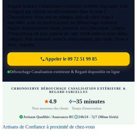
Regard bouché, canalisation extérieure enterrée engorgée, tout-
à-l'égout qui refoule ou débordement dans la cour ?
ChronoServe vous met en relation, près de chez vous à
Sarcelles, avec un professionnel du débouchage extérieur
équipé (hydrocureuse haute pression, furet électrique, caméra
d'inspection), de jour comme de nuit, week-ends et jours fériés
compris. Prix annoncé avant le déplacement, une seule chose à
faire : appelez.
Appeler le 09 72 51 99 85
Débouchage Canalisation extérieure & Regard disponible en ligne
CHRONOSERVE DÉBOUCHAGE CANALISATION EXTÉRIEURE &
REGARD SARCELLES
4.9
~35 minutes
Note moyenne des clients
Temps d'intervention
Artisans Qualifiés / Assurances RC
24h/24 - 7j/7 (Même fériés)
Artisans de Confiance à proximité de chez-vous