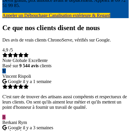
Devis gratuit, prix annoncé avant le déplacement. Appelez le 09 72
51 99 85.
Appeler un Débouchage Canalisation extérieure & Regard
Ce que nos clients disent de nous
Des avis de vrais clients ChronoServe, vérifiés sur Google.
4,9
/5
Note Globale Excellente
Basé sur
9 544 avis
clients
V
Vincent Rispoli
Google
il y a 1 semaine
C'est rare de trouver des artisans aussi compétents et respectueux de
leurs clients. On sent qu'ils aiment leur métier et qu'ils mettent un
point d'honneur à fournir un travail de qualité.
B
Berkani Rym
Google
il y a 3 semaines