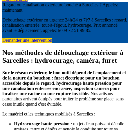
Regard ou canalisation extérieure bouché à Sarcelles ? Appelez
maintenant
Débouchage extérieur en urgence 24h/24 et 7j/7 à Sarcelles : regard,
canalisation enterrée, tout-à-l'égout, hydrocurage. Prix annoncé
avant le déplacement, appelez le 09 72 51 99 85.
Demander une intervention
Nos méthodes de débouchage extérieur à
Sarcelles : hydrocurage, caméra, furet
Sur le réseau extérieur, le bon outil dépend de l'emplacement et
de la nature du bouchon : furet électrique pour un bouchon
accessible depuis le regard, hydrocurage haute pression pour
une canalisation enterrée encrassée, inspection caméra pour
localiser une racine ou une rupture invisible.
Nos artisans
partenaires arrivent équipés pour traiter le problème sur place, sans
casse inutile quand c'est évitable.
Le matériel et les techniques mobilisés à Sarcelles :
Hydrocurage haute pression
: un jet d'eau puissant décolle
graisses, tartre et dépôts et nettoie la conduite sur toute sa