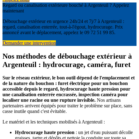
Regard ou canalisation extérieure bouché à Argenteuil ? Appelez
maintenant
Débouchage extérieur en urgence 24h/24 et 7j/7 à Argenteuil :
regard, canalisation enterrée, tout-à-l'égout, hydrocurage. Prix
annoncé avant le déplacement, appelez le 09 72 51 99 85.
Demander une intervention
Nos méthodes de débouchage extérieur à
Argenteuil : hydrocurage, caméra, furet
Sur le réseau extérieur, le bon outil dépend de l'emplacement et
de la nature du bouchon : furet électrique pour un bouchon
accessible depuis le regard, hydrocurage haute pression pour
une canalisation enterrée encrassée, inspection caméra pour
localiser une racine ou une rupture invisible.
Nos artisans
partenaires arrivent équipés pour traiter le problème sur place, sans
casse inutile quand c'est évitable.
Le matériel et les techniques mobilisés à Argenteuil :
Hydrocurage haute pression
: un jet d'eau puissant décolle
graisses, tartre et dépôts et nettoie la conduite sur toute sa