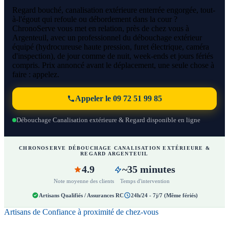
Regard bouché, canalisation extérieure enterrée engorgée, tout-
à-l'égout qui refoule ou débordement dans la cour ?
ChronoServe vous met en relation, près de chez vous à
Argenteuil, avec un professionnel du débouchage extérieur
équipé (hydrocureuse haute pression, furet électrique, caméra
d'inspection), de jour comme de nuit, week-ends et jours fériés
compris. Prix annoncé avant le déplacement, une seule chose à
faire : appelez.
Appeler le 09 72 51 99 85
Débouchage Canalisation extérieure & Regard disponible en ligne
CHRONOSERVE DÉBOUCHAGE CANALISATION EXTÉRIEURE &
REGARD ARGENTEUIL
4.9
~35 minutes
Note moyenne des clients
Temps d'intervention
Artisans Qualifiés / Assurances RC
24h/24 - 7j/7 (Même fériés)
Artisans de Confiance à proximité de chez-vous