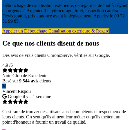
Débouchage de canalisation extérieure, de regard et de tout-à-l'égout
en urgence à Argenteuil : hydrocurage, furet, inspection caméra.
Devis gratuit, prix annoncé avant le déplacement. Appelez le 09 72
51 99 85.
Appeler un Débouchage Canalisation extérieure & Regard
Ce que nos clients disent de nous
Des avis de vrais clients ChronoServe, vérifiés sur Google.
4,9
/5
Note Globale Excellente
Basé sur
9 544 avis
clients
V
Vincent Rispoli
Google
il y a 1 semaine
C'est rare de trouver des artisans aussi compétents et respectueux de
leurs clients. On sent qu'ils aiment leur métier et qu'ils mettent un
point d'honneur à fournir un travail de qualité.