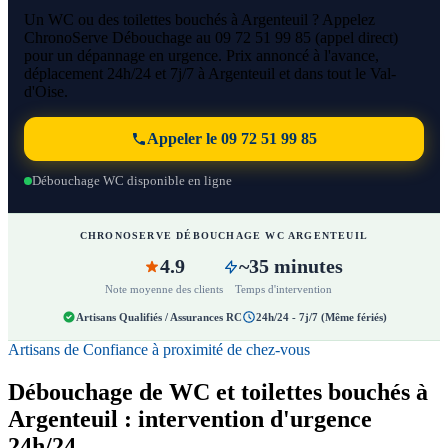
Un WC ou des toilettes bouchés à Argenteuil ? Appelez
ChronoServe Débouchage au 09 72 51 99 85 (appel direct)
pour un dépannage en urgence. Prix annoncé à l'avance,
déplacement 24h/24 et 7j/7 à Argenteuil et dans tout le Val-
d'Oise.
Appeler le 09 72 51 99 85
Débouchage WC disponible en ligne
CHRONOSERVE DÉBOUCHAGE WC ARGENTEUIL
4.9
~35 minutes
Note moyenne des clients
Temps d'intervention
Artisans Qualifiés / Assurances RC
24h/24 - 7j/7 (Même fériés)
Artisans de Confiance à proximité de chez-vous
Débouchage de WC et toilettes bouchés à
Argenteuil : intervention d'urgence
24h/24