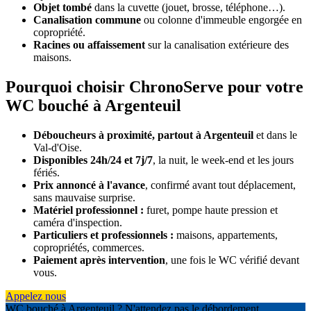
Objet tombé
dans la cuvette (jouet, brosse, téléphone…).
Canalisation commune
ou colonne d'immeuble engorgée en
copropriété.
Racines ou affaissement
sur la canalisation extérieure des
maisons.
Pourquoi choisir ChronoServe pour votre
WC bouché à Argenteuil
Déboucheurs à proximité, partout à Argenteuil
et dans le
Val-d'Oise.
Disponibles 24h/24 et 7j/7
, la nuit, le week-end et les jours
fériés.
Prix annoncé à l'avance
, confirmé avant tout déplacement,
sans mauvaise surprise.
Matériel professionnel :
furet, pompe haute pression et
caméra d'inspection.
Particuliers et professionnels :
maisons, appartements,
copropriétés, commerces.
Paiement après intervention
, une fois le WC vérifié devant
vous.
Appelez nous
WC bouché à Argenteuil ? N'attendez pas le débordement