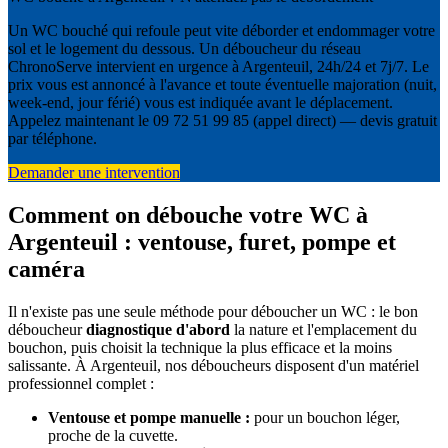
Un WC bouché qui refoule peut vite déborder et endommager votre
sol et le logement du dessous. Un déboucheur du réseau
ChronoServe intervient en urgence à Argenteuil, 24h/24 et 7j/7. Le
prix vous est annoncé à l'avance et toute éventuelle majoration (nuit,
week-end, jour férié) vous est indiquée avant le déplacement.
Appelez maintenant le 09 72 51 99 85 (appel direct) — devis gratuit
par téléphone.
Demander une intervention
Comment on débouche votre WC à
Argenteuil : ventouse, furet, pompe et
caméra
Il n'existe pas une seule méthode pour déboucher un WC : le bon
déboucheur
diagnostique d'abord
la nature et l'emplacement du
bouchon, puis choisit la technique la plus efficace et la moins
salissante. À Argenteuil, nos déboucheurs disposent d'un matériel
professionnel complet :
Ventouse et pompe manuelle :
pour un bouchon léger,
proche de la cuvette.