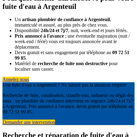
fuite d'eau à Argenteuil
Un
artisan plombier de confiance à Argenteuil
,
immatriculé et assuré, au plus près de chez vous.
Disponibilité
24h/24 et 7j/7
, nuit, week-end et jours fériés.
Prix annoncé à l'avance
; une éventuelle majoration (nuit /
week-end / férié) vous est toujours annoncée avant le
déplacement.
Devis gratuit et sans engagement par téléphone au
09 72 51
99 85
.
Matériel de
recherche de fuite non destructive
pour
localiser sans casser.
Appelez nous
Une fuite d'eau à Argenteuil ? Ne laissez pas la situation empirer
Recherche de fuite, canalisation, chauffe-eau, radiateur ou dégât des
eaux : un plombier de confiance intervient en urgence 24h/24 et 7j/7
à Argenteuil. Prix annoncé à l'avance, devis gratuit par téléphone au
09 72 51 99 85.
Demander une intervention
Recherche et réparation de fuite d'eau à