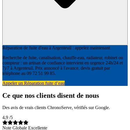
Réparation de fuite d'eau à Argenteuil : appelez maintenant
Recherche de fuite, canalisation, chauffe-eau, radiateur, robinet ou
compteur : un artisan de confiance intervient en urgence 24h/24 et
7j/7 à Argenteuil. Prix annoncé à l'avance, devis gratuit par
téléphone au 09 72 51 99 85.
Appeler un Réparation fuite d’eau
Ce que nos clients disent de nous
Des avis de vrais clients ChronoServe, vérifiés sur Google.
4,9
/5
Note Globale Excellente