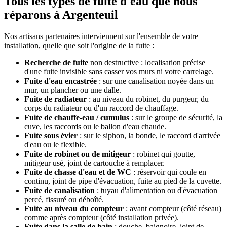
Tous les types de fuite d'eau que nous
réparons à Argenteuil
Nos artisans partenaires interviennent sur l'ensemble de votre
installation, quelle que soit l'origine de la fuite :
Recherche de fuite
non destructive : localisation précise
d'une fuite invisible sans casser vos murs ni votre carrelage.
Fuite d'eau encastrée
: sur une canalisation noyée dans un
mur, un plancher ou une dalle.
Fuite de radiateur
: au niveau du robinet, du purgeur, du
corps du radiateur ou d'un raccord de chauffage.
Fuite de chauffe-eau / cumulus
: sur le groupe de sécurité, la
cuve, les raccords ou le ballon d'eau chaude.
Fuite sous évier
: sur le siphon, la bonde, le raccord d'arrivée
d'eau ou le flexible.
Fuite de robinet ou de mitigeur
: robinet qui goutte,
mitigeur usé, joint de cartouche à remplacer.
Fuite de chasse d'eau et de WC
: réservoir qui coule en
continu, joint de pipe d'évacuation, fuite au pied de la cuvette.
Fuite de canalisation
: tuyau d'alimentation ou d'évacuation
percé, fissuré ou déboîté.
Fuite au niveau du compteur
: avant compteur (côté réseau)
comme après compteur (côté installation privée).
Fuite dans la salle de bain
: douche, baignoire, joint de