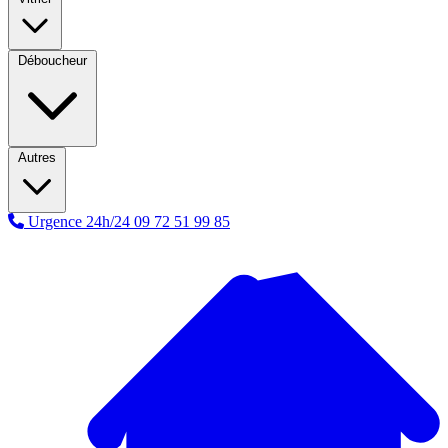
Déboucheur
Autres
Urgence 24h/24
09 72 51 99 85
A