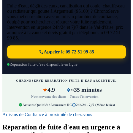
Fuite d'eau, dégât des eaux, canalisation qui coule, chauffe-eau
ou radiateur qui goutte à Argenteuil (95100) ? ChronoServe
vous met en relation avec un artisan plombier de confiance,
équipé pour rechercher et réparer votre fuite rapidement.
Intervention en urgence 24h/24 et 7j/7 dans le Val-d'Oise, prix
annoncé à l'avance et devis gratuit par téléphone au 09 72 51
99 85.
Appeler le 09 72 51 99 85
Réparation fuite d’eau disponible en ligne
CHRONOSERVE RÉPARATION FUITE D'EAU ARGENTEUIL
4.9
~35 minutes
Note moyenne des clients
Temps d'intervention
Artisans Qualifiés / Assurances RC
24h/24 - 7j/7 (Même fériés)
Artisans de Confiance à proximité de chez-vous
Réparation de fuite d'eau en urgence à