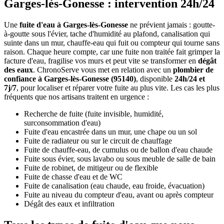
Garges-lès-Gonesse : intervention 24h/24
Une
fuite d'eau à Garges-lès-Gonesse
ne prévient jamais : goutte-
à-goutte sous l'évier, tache d'humidité au plafond, canalisation qui
suinte dans un mur, chauffe-eau qui fuit ou compteur qui tourne sans
raison. Chaque heure compte, car une fuite non traitée fait grimper la
facture d'eau, fragilise vos murs et peut vite se transformer en
dégât
des eaux
. ChronoServe vous met en relation avec un
plombier de
confiance à Garges-lès-Gonesse (95140)
, disponible
24h/24 et
7j/7
, pour localiser et réparer votre fuite au plus vite. Les cas les plus
fréquents que nos artisans traitent en urgence :
Recherche de fuite (fuite invisible, humidité,
surconsommation d'eau)
Fuite d'eau encastrée dans un mur, une chape ou un sol
Fuite de radiateur ou sur le circuit de chauffage
Fuite de chauffe-eau, de cumulus ou de ballon d'eau chaude
Fuite sous évier, sous lavabo ou sous meuble de salle de bain
Fuite de robinet, de mitigeur ou de flexible
Fuite de chasse d'eau et de WC
Fuite de canalisation (eau chaude, eau froide, évacuation)
Fuite au niveau du compteur d'eau, avant ou après compteur
Dégât des eaux et infiltration