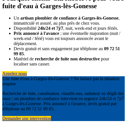
fuite d'eau à Garges-lès-Gonesse
Un
artisan plombier de confiance à Garges-lès-Gonesse
,
immatriculé et assuré, au plus près de chez vous.
Disponibilité
24h/24 et 7j/7
, nuit, week-end et jours fériés.
Prix annoncé à l'avance
; une éventuelle majoration (nuit /
week-end / férié) vous est toujours annoncée avant le
déplacement.
Devis gratuit et sans engagement par téléphone au
09 72 51
99 85
.
Matériel de
recherche de fuite non destructive
pour
localiser sans casser.
Appelez nous
Une fuite d'eau à Garges-lès-Gonesse ? Ne laissez pas la situation
empirer
Recherche de fuite, canalisation, chauffe-eau, radiateur ou dégât des
eaux : un plombier de confiance intervient en urgence 24h/24 et 7j/7
à Garges-lès-Gonesse. Prix annoncé à l'avance, devis gratuit par
téléphone au 09 72 51 99 85.
Demander une intervention