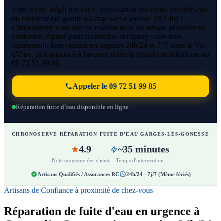
Fuite d'eau, dégât des eaux, canalisation qui coule, chauffe-eau
ou radiateur qui goutte à Garges-lès-Gonesse (95140) ?
ChronoServe vous met en relation avec un artisan plombier de
confiance, équipé pour rechercher et réparer votre fuite
rapidement. Intervention en urgence 24h/24 et 7j/7 dans le Val-
d'Oise, prix annoncé à l'avance et devis gratuit par téléphone au
09 72 51 99 85.
Appeler le 09 72 51 99 85
Réparation fuite d’eau disponible en ligne
CHRONOSERVE RÉPARATION FUITE D'EAU GARGES-LÈS-GONESSE
4.9
~35 minutes
Note moyenne des clients
Temps d'intervention
Artisans Qualifiés / Assurances RC
24h/24 - 7j/7 (Même fériés)
Artisans de Confiance à proximité de chez-vous
Réparation de fuite d'eau en urgence à