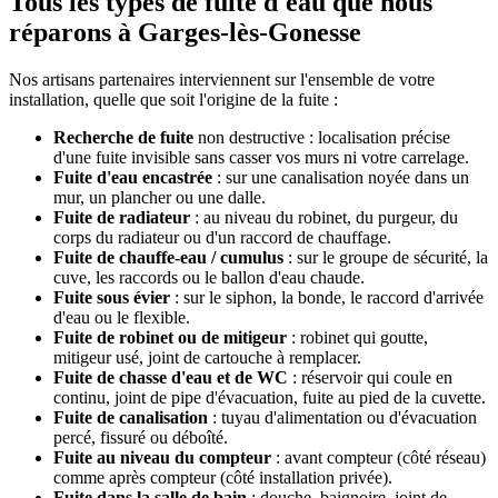
Tous les types de fuite d'eau que nous
réparons à Garges-lès-Gonesse
Nos artisans partenaires interviennent sur l'ensemble de votre
installation, quelle que soit l'origine de la fuite :
Recherche de fuite
non destructive : localisation précise
d'une fuite invisible sans casser vos murs ni votre carrelage.
Fuite d'eau encastrée
: sur une canalisation noyée dans un
mur, un plancher ou une dalle.
Fuite de radiateur
: au niveau du robinet, du purgeur, du
corps du radiateur ou d'un raccord de chauffage.
Fuite de chauffe-eau / cumulus
: sur le groupe de sécurité, la
cuve, les raccords ou le ballon d'eau chaude.
Fuite sous évier
: sur le siphon, la bonde, le raccord d'arrivée
d'eau ou le flexible.
Fuite de robinet ou de mitigeur
: robinet qui goutte,
mitigeur usé, joint de cartouche à remplacer.
Fuite de chasse d'eau et de WC
: réservoir qui coule en
continu, joint de pipe d'évacuation, fuite au pied de la cuvette.
Fuite de canalisation
: tuyau d'alimentation ou d'évacuation
percé, fissuré ou déboîté.
Fuite au niveau du compteur
: avant compteur (côté réseau)
comme après compteur (côté installation privée).
Fuite dans la salle de bain
: douche, baignoire, joint de