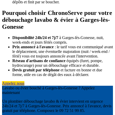
dépôts et finit par se boucher.
Pourquoi choisir ChronoServe pour votre
débouchage lavabo & évier à Garges-lès-
Gonesse
Disponibilité 24h/24 et 7j/7
à Garges-lès-Gonesse, nuit,
week-ends et jours fériés compris.
Prix annoncé à l'avance
: le tarif vous est communiqué avant
le déplacement, une éventuelle majoration (nuit / week-end /
férié) vous est toujours annoncée avant l'intervention.
Réseau d'artisans de confiance
équipés (furet, pompe,
hydrocurage) pour un débouchage efficace et durable.
Devis gratuit par téléphone
et facture en bonne et due
forme, utile en cas de dégât des eaux à déclarer.
Appelez nous
Lavabo ou évier bouché à Garges-lès-Gonesse ? Appelez
maintenant
Un plombier débouchage lavabo & évier intervient en urgence
24h/24 et 7j/7 à Garges-lès-Gonesse. Prix annoncé à l'avance, devis
gratuit par téléphone. Composez le 09 72 51 99 85.