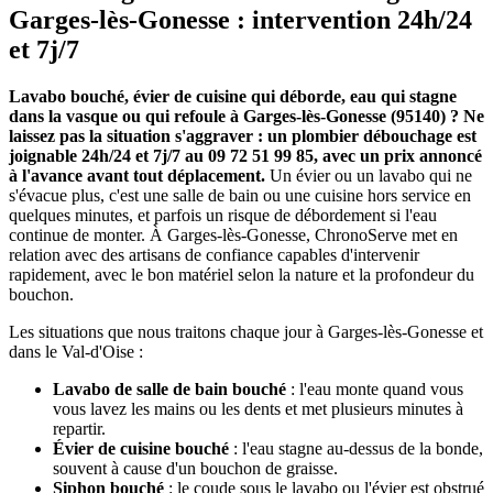
Garges-lès-Gonesse : intervention 24h/24
et 7j/7
Lavabo bouché, évier de cuisine qui déborde, eau qui stagne
dans la vasque ou qui refoule à Garges-lès-Gonesse (95140) ? Ne
laissez pas la situation s'aggraver : un plombier débouchage est
joignable 24h/24 et 7j/7 au 09 72 51 99 85, avec un prix annoncé
à l'avance avant tout déplacement.
Un évier ou un lavabo qui ne
s'évacue plus, c'est une salle de bain ou une cuisine hors service en
quelques minutes, et parfois un risque de débordement si l'eau
continue de monter. À Garges-lès-Gonesse, ChronoServe met en
relation avec des artisans de confiance capables d'intervenir
rapidement, avec le bon matériel selon la nature et la profondeur du
bouchon.
Les situations que nous traitons chaque jour à Garges-lès-Gonesse et
dans le Val-d'Oise :
Lavabo de salle de bain bouché
: l'eau monte quand vous
vous lavez les mains ou les dents et met plusieurs minutes à
repartir.
Évier de cuisine bouché
: l'eau stagne au-dessus de la bonde,
souvent à cause d'un bouchon de graisse.
Siphon bouché
: le coude sous le lavabo ou l'évier est obstrué