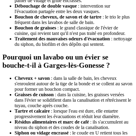
panier de vidage et grille encrassés.
Débouchage de double vasque
: intervention sur
l'évacuation partagée entre les deux vasques.
Bouchon de cheveux, de savon et de tartre
: le trio le plus
fréquent dans les lavabos de salle de bain.
Bouchon de graisses
: le grand classique de l'évier de
cuisine, qui revient tant qu'il n'est pas traité en profondeur.
Traitement des mauvaises odeurs d'évacuation
: nettoyage
du siphon, du biofilm et des dépôts qui sentent.
Pourquoi un lavabo ou un évier se
bouche-t-il à Garges-lès-Gonesse ?
Cheveux + savon
: dans la salle de bain, les cheveux
s'enroulent autour de la tige de la bonde et se collent au savon
pour former un bouchon compact.
Graisses de cuisson
: dans la cuisine, les graisses versées
dans l'évier se solidifient dans la canalisation et rétrécissent le
tuyau, couche après couche.
Tartre et calcaire
: lorsque l'eau est dure, elle entartre
progressivement les évacuations et réduit leur diamètre.
Résidus alimentaires et marc de café
: ils s'accumulent au
niveau du siphon et des coudes de la canalisation.
Siphon ou vidage encrassé
: le coude en U retient tous les