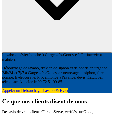
Lavabo ou évier bouché à Garges-lès-Gonesse ? On intervient
maintenant.
Débouchage de lavabo, d'évier, de siphon et de bonde en urgence
24h/24 et 7j/7 à Garges-lès-Gonesse : nettoyage de siphon, furet,
pompe, hydrocurage. Prix annoncé à l'avance, devis gratuit par
téléphone. Appelez le 09 72 51 99 85.
Appeler un Débouchage Lavabo & Évier
Ce que nos clients disent de nous
Des avis de vrais clients ChronoServe, vérifiés sur Google.