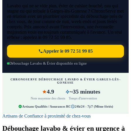
Lavabo qui ne se vide plus, évier de cuisine bouché, eau qui
stagne ou qui refoule à Garges-lès-Gonesse ? ChronoServe met
en relation avec un plombier spécialiste du débouchage près de
chez vous, de jour comme de nuit, week-ends et jours fériés
compris. Prix annoncé avant l'intervention, une éventuelle
majoration vous est toujours communiquée à l'avance. Un seul
réflexe : appelez le 09 72 51 99 85.
Appeler le 09 72 51 99 85
Débouchage Lavabo & Évier disponible en ligne
CHRONOSERVE DÉBOUCHAGE LAVABO & ÉVIER GARGES-LÈS-
GONESSE
4.9
~35 minutes
Note moyenne des clients
Temps d'intervention
Artisans Qualifiés / Assurances RC
24h/24 - 7j/7 (Même fériés)
Artisans de Confiance à proximité de chez-vous
Débouchage lavabo & évier en urgence à