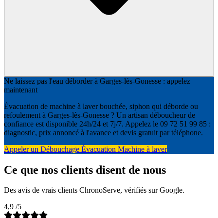
Ne laissez pas l'eau déborder à Garges-lès-Gonesse : appelez
maintenant
Évacuation de machine à laver bouchée, siphon qui déborde ou
refoulement à Garges-lès-Gonesse ? Un artisan déboucheur de
confiance est disponible 24h/24 et 7j/7. Appelez le 09 72 51 99 85 :
diagnostic, prix annoncé à l'avance et devis gratuit par téléphone.
Appeler un Débouchage Évacuation Machine à laver
Ce que nos clients disent de nous
Des avis de vrais clients ChronoServe, vérifiés sur Google.
4,9
/5