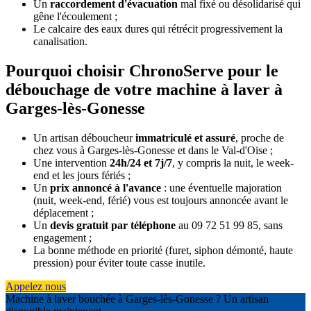
Un
raccordement d'évacuation
mal fixé ou désolidarisé qui
gêne l'écoulement ;
Le calcaire des eaux dures qui rétrécit progressivement la
canalisation.
Pourquoi choisir ChronoServe pour le
débouchage de votre machine à laver à
Garges-lès-Gonesse
Un artisan déboucheur
immatriculé et assuré
, proche de
chez vous à Garges-lès-Gonesse et dans le Val-d'Oise ;
Une intervention
24h/24 et 7j/7
, y compris la nuit, le week-
end et les jours fériés ;
Un
prix annoncé à l'avance
: une éventuelle majoration
(nuit, week-end, férié) vous est toujours annoncée avant le
déplacement ;
Un
devis gratuit par téléphone
au 09 72 51 99 85, sans
engagement ;
La bonne méthode en priorité (furet, siphon démonté, haute
pression) pour éviter toute casse inutile.
Appelez nous
Machine à laver bouchée à Garges-lès-Gonesse ? Un artisan