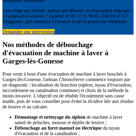
disponible maintenant
Lave-linge qui refoule, siphon qui déborde ou évacuation engorgée
à Garges-lès-Gonesse ? Appelez le 09 72 51 99 85, 24h/24 et 7j/7.
Diagnostic, prix annoncé à l'avance et devis gratuit par téléphone.
Demander une intervention
Nos méthodes de débouchage
d'évacuation de machine à laver à
Garges-lès-Gonesse
Pour venir à bout d'une évacuation de machine à laver bouchée à
Garges-lès-Gonesse, l'artisan ChronoServe commence toujours par
un diagnostic : localisation du bouchon (siphon, tuyau d'évacuation,
raccordement ou canalisation commune) et choix de la méthode la
moins invasive. L'objectif est de rétablir l'écoulement sans casse
inutile, puis de vous conseiller pour éviter la récidive liée aux résidus
de lessive et au calcaire.
Démontage et nettoyage du siphon
de machine à laver
saturé de peluches, mousse et dépôts de lessive ;
Débouchage au furet manuel ou électrique
du tuyau
d'évacuation et de la canalisation ;