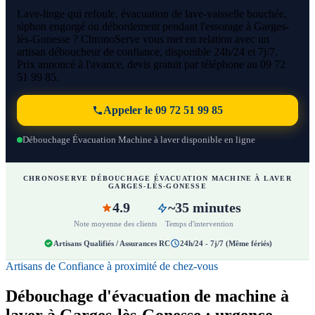
Lave-linge qui refoule, évacuation de lave-vaisselle bouchée,
siphon engorgé ou débordement pendant l'essorage à Garges-
lès-Gonesse ? ChronoServe vous met en relation avec un
artisan déboucheur de confiance, disponible 24h/24 et 7j/7.
Prix annoncé à l'avance, devis gratuit par téléphone au 09 72
51 99 85.
Appeler le 09 72 51 99 85
Débouchage Évacuation Machine à laver disponible en ligne
CHRONOSERVE DÉBOUCHAGE ÉVACUATION MACHINE À LAVER
GARGES-LÈS-GONESSE
4.9
~35 minutes
Note moyenne des clients
Temps d'intervention
Artisans Qualifiés / Assurances RC
24h/24 - 7j/7 (Même fériés)
Artisans de Confiance à proximité de chez-vous
Débouchage d'évacuation de machine à