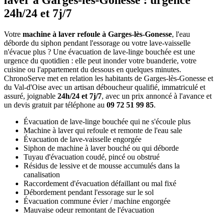
laver à Garges-lès-Gonesse : urgence
24h/24 et 7j/7
Votre
machine à laver refoule à Garges-lès-Gonesse
, l'eau
déborde du siphon pendant l'essorage ou votre lave-vaisselle
n'évacue plus ? Une évacuation de lave-linge bouchée est une
urgence du quotidien : elle peut inonder votre buanderie, votre
cuisine ou l'appartement du dessous en quelques minutes.
ChronoServe met en relation les habitants de Garges-lès-Gonesse et
du Val-d'Oise avec un artisan déboucheur qualifié, immatriculé et
assuré, joignable
24h/24 et 7j/7
, avec un prix annoncé à l'avance et
un devis gratuit par téléphone au
09 72 51 99 85
.
Évacuation de lave-linge bouchée qui ne s'écoule plus
Machine à laver qui refoule et remonte de l'eau sale
Évacuation de lave-vaisselle engorgée
Siphon de machine à laver bouché ou qui déborde
Tuyau d'évacuation coudé, pincé ou obstrué
Résidus de lessive et de mousse accumulés dans la
canalisation
Raccordement d'évacuation défaillant ou mal fixé
Débordement pendant l'essorage sur le sol
Évacuation commune évier / machine engorgée
Mauvaise odeur remontant de l'évacuation