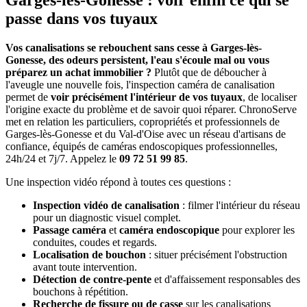
Garges-lès-Gonesse : voir enfin ce qui se
passe dans vos tuyaux
Vos canalisations se rebouchent sans cesse à Garges-lès-
Gonesse, des odeurs persistent, l'eau s'écoule mal ou vous
préparez un achat immobilier ?
Plutôt que de déboucher à
l'aveugle une nouvelle fois, l'inspection caméra de canalisation
permet de
voir précisément l'intérieur de vos tuyaux
, de localiser
l'origine exacte du problème et de savoir quoi réparer. ChronoServe
met en relation les particuliers, copropriétés et professionnels de
Garges-lès-Gonesse et du Val-d'Oise avec un réseau d'artisans de
confiance, équipés de caméras endoscopiques professionnelles,
24h/24 et 7j/7. Appelez le
09 72 51 99 85
.
Une inspection vidéo répond à toutes ces questions :
Inspection vidéo de canalisation
: filmer l'intérieur du réseau
pour un diagnostic visuel complet.
Passage caméra
et
caméra endoscopique
pour explorer les
conduites, coudes et regards.
Localisation de bouchon
: situer précisément l'obstruction
avant toute intervention.
Détection de contre-pente
et d'affaissement responsables des
bouchons à répétition.
Recherche de fissure ou de casse
sur les canalisations