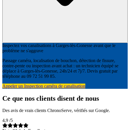
Inspectez vos canalisations à Garges-lès-Gonesse avant que le
problème ne s'aggrave
Passage caméra, localisation de bouchon, détection de fissure,
contre-pente ou inspection avant achat : un technicien équipé se
déplace à Garges-lès-Gonesse, 24h/24 et 7j/7. Devis gratuit par
téléphone au 09 72 51 99 85.
Appeler un Inspection caméra de canalisation
Ce que nos clients disent de nous
Des avis de vrais clients ChronoServe, vérifiés sur Google.
4,9
/5