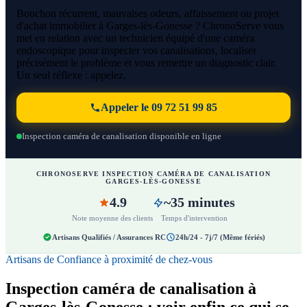
Bouchon récurrent, mauvaises odeurs, affaissement ou projet
d'achat immobilier à Garges-lès-Gonesse ? ChronoServe vous
met en relation avec un technicien équipé d'une caméra
endoscopique pour inspecter vos canalisations, localiser
précisément le problème et vous remettre un diagnostic clair.
Un seul réflexe : appelez.
Appeler le 09 72 51 99 85
Inspection caméra de canalisation disponible en ligne
CHRONOSERVE INSPECTION CAMÉRA DE CANALISATION
GARGES-LÈS-GONESSE
4.9
~35 minutes
Note moyenne des clients
Temps d'intervention
Artisans Qualifiés / Assurances RC
24h/24 - 7j/7 (Même fériés)
Artisans de Confiance à proximité de chez-vous
Inspection caméra de canalisation à