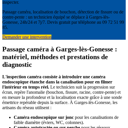
inspecter.
Passage caméra, localisation de bouchon, détection de fissure ou de
contre-pente : un technicien équipé se déplace à Garges-lès-
Gonesse, 24h/24 et 7j/7. Devis gratuit par téléphone au 09 72 51 99
85.
Demander une intervention
Passage caméra à Garges-lès-Gonesse :
matériel, méthodes et prestations de
diagnostic
L'inspection caméra consiste à introduire une caméra
endoscopique étanche dans la canalisation pour en filmer
l'intérieur en temps réel.
Le technicien suit la progression sur
écran, repère l'anomalie (bouchon, fissure, racine, contre-pente) et
en mesure la profondeur et la localisation exacte grâce à une sonde
émettrice repérable depuis la surface. À Garges-lès-Gonesse, les
artisans du réseau utilisent :
Caméra endoscopique sur jonc
pour les canalisations de
faible diamètre (éviers, WC, colonnes).
Caméra autotractée ou sur perche
pour les réseaux