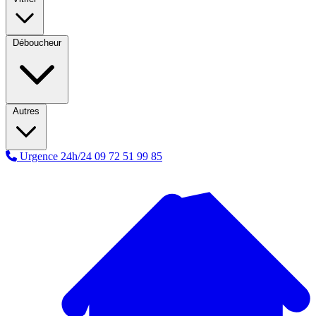
Déboucheur
Autres
Urgence 24h/24
09 72 51 99 85
A