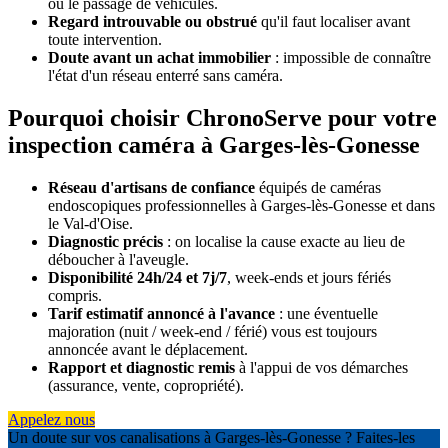
ou le passage de véhicules.
Regard introuvable ou obstrué
qu'il faut localiser avant
toute intervention.
Doute avant un achat immobilier
: impossible de connaître
l'état d'un réseau enterré sans caméra.
Pourquoi choisir ChronoServe pour votre
inspection caméra à Garges-lès-Gonesse
Réseau d'artisans de confiance
équipés de caméras
endoscopiques professionnelles à Garges-lès-Gonesse et dans
le Val-d'Oise.
Diagnostic précis
: on localise la cause exacte au lieu de
déboucher à l'aveugle.
Disponibilité 24h/24 et 7j/7
, week-ends et jours fériés
compris.
Tarif estimatif annoncé à l'avance
: une éventuelle
majoration (nuit / week-end / férié) vous est toujours
annoncée avant le déplacement.
Rapport et diagnostic remis
à l'appui de vos démarches
(assurance, vente, copropriété).
Appelez nous
Un doute sur vos canalisations à Garges-lès-Gonesse ? Faites-les