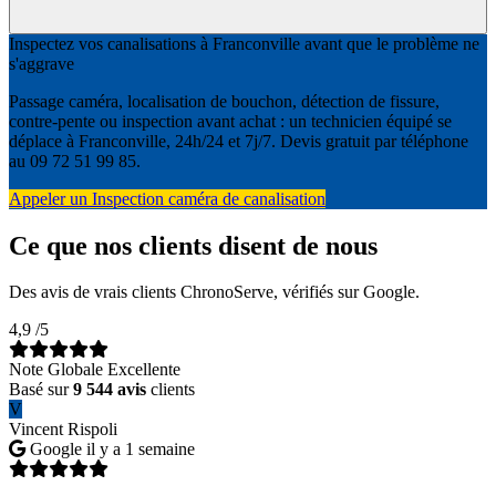
Inspectez vos canalisations à Franconville avant que le problème ne
s'aggrave
Passage caméra, localisation de bouchon, détection de fissure,
contre-pente ou inspection avant achat : un technicien équipé se
déplace à Franconville, 24h/24 et 7j/7. Devis gratuit par téléphone
au 09 72 51 99 85.
Appeler un Inspection caméra de canalisation
Ce que nos clients disent de nous
Des avis de vrais clients ChronoServe, vérifiés sur Google.
4,9
/5
Note Globale Excellente
Basé sur
9 544 avis
clients
V
Vincent Rispoli
Google
il y a 1 semaine