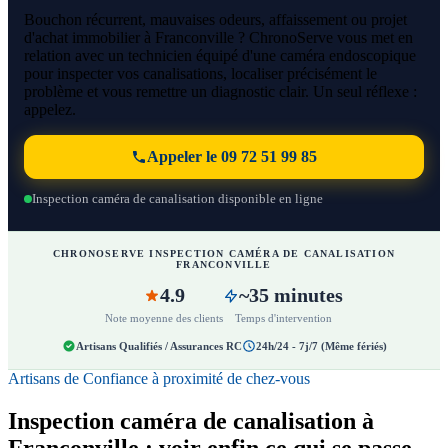
Bouchon récurrent, mauvaises odeurs, affaissement ou projet
d'achat immobilier à Franconville ? ChronoServe vous met en
relation avec un technicien équipé d'une caméra endoscopique
pour inspecter vos canalisations, localiser précisément le
problème et vous remettre un diagnostic clair. Un seul réflexe :
appelez.
Appeler le 09 72 51 99 85
Inspection caméra de canalisation disponible en ligne
CHRONOSERVE INSPECTION CAMÉRA DE CANALISATION
FRANCONVILLE
4.9
~35 minutes
Note moyenne des clients
Temps d'intervention
Artisans Qualifiés / Assurances RC
24h/24 - 7j/7 (Même fériés)
Artisans de Confiance à proximité de chez-vous
Inspection caméra de canalisation à