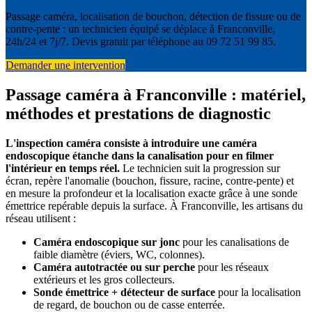
Passage caméra, localisation de bouchon, détection de fissure ou de
contre-pente : un technicien équipé se déplace à Franconville,
24h/24 et 7j/7. Devis gratuit par téléphone au 09 72 51 99 85.
Demander une intervention
Passage caméra à Franconville : matériel,
méthodes et prestations de diagnostic
L'inspection caméra consiste à introduire une caméra
endoscopique étanche dans la canalisation pour en filmer
l'intérieur en temps réel.
Le technicien suit la progression sur
écran, repère l'anomalie (bouchon, fissure, racine, contre-pente) et
en mesure la profondeur et la localisation exacte grâce à une sonde
émettrice repérable depuis la surface. À Franconville, les artisans du
réseau utilisent :
Caméra endoscopique sur jonc
pour les canalisations de
faible diamètre (éviers, WC, colonnes).
Caméra autotractée ou sur perche
pour les réseaux
extérieurs et les gros collecteurs.
Sonde émettrice + détecteur de surface
pour la localisation
de regard, de bouchon ou de casse enterrée.