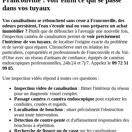
Franconville : voir enfin ce qui se passe
dans vos tuyaux
Vos canalisations se rebouchent sans cesse à Franconville, des
odeurs persistent, l'eau s'écoule mal ou vous préparez un achat
immobilier ?
Plutôt que de déboucher à l'aveugle une nouvelle fois,
l'inspection caméra de canalisation permet de
voir précisément
l'intérieur de vos tuyaux
, de localiser l'origine exacte du problème
et de savoir quoi réparer. ChronoServe met en relation les
particuliers, copropriétés et professionnels de Franconville et du Val-
d'Oise avec un réseau d'artisans de confiance, équipés de caméras
endoscopiques professionnelles, 24h/24 et 7j/7. Appelez le
09 72 51
99 85
.
Une inspection vidéo répond à toutes ces questions :
Inspection vidéo de canalisation
: filmer l'intérieur du réseau
pour un diagnostic visuel complet.
Passage caméra
et
caméra endoscopique
pour explorer les
conduites, coudes et regards.
Localisation de bouchon
: situer précisément l'obstruction
avant toute intervention.
Détection de contre-pente
et d'affaissement responsables des
bouchons à répétition.
Recherche de fissure ou de casse
sur les canalisations