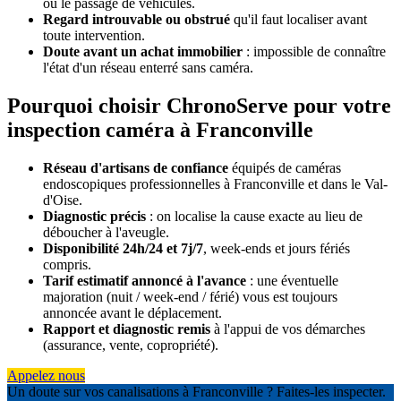
ou le passage de véhicules.
Regard introuvable ou obstrué
qu'il faut localiser avant
toute intervention.
Doute avant un achat immobilier
: impossible de connaître
l'état d'un réseau enterré sans caméra.
Pourquoi choisir ChronoServe pour votre
inspection caméra à Franconville
Réseau d'artisans de confiance
équipés de caméras
endoscopiques professionnelles à Franconville et dans le Val-
d'Oise.
Diagnostic précis
: on localise la cause exacte au lieu de
déboucher à l'aveugle.
Disponibilité 24h/24 et 7j/7
, week-ends et jours fériés
compris.
Tarif estimatif annoncé à l'avance
: une éventuelle
majoration (nuit / week-end / férié) vous est toujours
annoncée avant le déplacement.
Rapport et diagnostic remis
à l'appui de vos démarches
(assurance, vente, copropriété).
Appelez nous
Un doute sur vos canalisations à Franconville ? Faites-les inspecter.