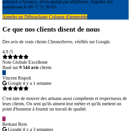
annoncé à l'avance, devis gratuit par téléphone. Appelez dès
maintenant le 09 72 51 99 85.
Appeler un Débouchage Colonne d'immeuble
Ce que nos clients disent de nous
Des avis de vrais clients ChronoServe, vérifiés sur Google.
4,9
/5
Note Globale Excellente
Basé sur
9 544 avis
clients
V
Vincent Rispoli
Google
il y a 1 semaine
C'est rare de trouver des artisans aussi compétents et respectueux de
leurs clients. On sent qu'ils aiment leur métier et qu'ils mettent un
point d'honneur à fournir un travail de qualité.
B
Berkani Rym
Google
il y a 3 semaines