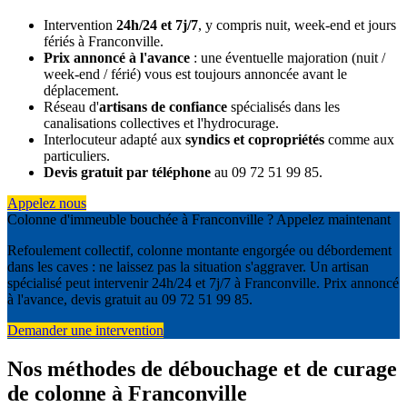
Intervention
24h/24 et 7j/7
, y compris nuit, week-end et jours
fériés à Franconville.
Prix annoncé à l'avance
: une éventuelle majoration (nuit /
week-end / férié) vous est toujours annoncée avant le
déplacement.
Réseau d'
artisans de confiance
spécialisés dans les
canalisations collectives et l'hydrocurage.
Interlocuteur adapté aux
syndics et copropriétés
comme aux
particuliers.
Devis gratuit par téléphone
au 09 72 51 99 85.
Appelez nous
Colonne d'immeuble bouchée à Franconville ? Appelez maintenant
Refoulement collectif, colonne montante engorgée ou débordement
dans les caves : ne laissez pas la situation s'aggraver. Un artisan
spécialisé peut intervenir 24h/24 et 7j/7 à Franconville. Prix annoncé
à l'avance, devis gratuit au 09 72 51 99 85.
Demander une intervention
Nos méthodes de débouchage et de curage
de colonne à Franconville