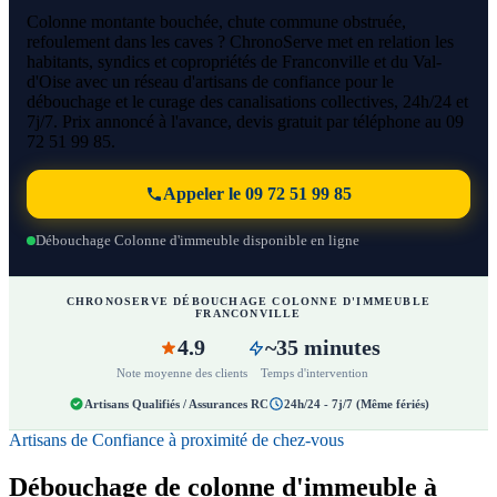
Colonne montante bouchée, chute commune obstruée,
refoulement dans les caves ? ChronoServe met en relation les
habitants, syndics et copropriétés de Franconville et du Val-
d'Oise avec un réseau d'artisans de confiance pour le
débouchage et le curage des canalisations collectives, 24h/24 et
7j/7. Prix annoncé à l'avance, devis gratuit par téléphone au 09
72 51 99 85.
Appeler le 09 72 51 99 85
Débouchage Colonne d'immeuble disponible en ligne
CHRONOSERVE DÉBOUCHAGE COLONNE D'IMMEUBLE
FRANCONVILLE
4.9
~35 minutes
Note moyenne des clients
Temps d'intervention
Artisans Qualifiés / Assurances RC
24h/24 - 7j/7 (Même fériés)
Artisans de Confiance à proximité de chez-vous
Débouchage de colonne d'immeuble à