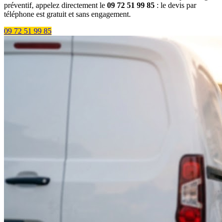
préventif, appelez directement le
09 72 51 99 85
: le devis par
téléphone est gratuit et sans engagement.
09 72 51 99 85