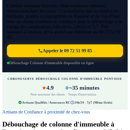
Colonne montante bouchée, chute commune obstruée,
refoulement dans les caves ? ChronoServe met en relation les
habitants, syndics et copropriétés de Pontoise et du Val-d'Oise
avec un réseau d'artisans de confiance pour le débouchage et le
curage des canalisations collectives, 24h/24 et 7j/7. Prix
annoncé à l'avance, devis gratuit par téléphone au 09 72 51 99
85.
Appeler le 09 72 51 99 85
Débouchage Colonne d'immeuble disponible en ligne
CHRONOSERVE DÉBOUCHAGE COLONNE D'IMMEUBLE PONTOISE
4.9
~35 minutes
Note moyenne des clients
Temps d'intervention
Artisans Qualifiés / Assurances RC
24h/24 - 7j/7 (Même fériés)
Artisans de Confiance à proximité de chez-vous
Débouchage de colonne d'immeuble à