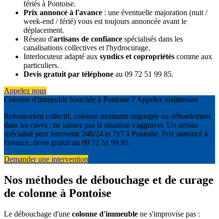
fériés à Pontoise.
Prix annoncé à l'avance
: une éventuelle majoration (nuit /
week-end / férié) vous est toujours annoncée avant le
déplacement.
Réseau d'
artisans de confiance
spécialisés dans les
canalisations collectives et l'hydrocurage.
Interlocuteur adapté aux
syndics et copropriétés
comme aux
particuliers.
Devis gratuit par téléphone
au 09 72 51 99 85.
Appelez nous
Colonne d'immeuble bouchée à Pontoise ? Appelez maintenant
Refoulement collectif, colonne montante engorgée ou débordement
dans les caves : ne laissez pas la situation s'aggraver. Un artisan
spécialisé peut intervenir 24h/24 et 7j/7 à Pontoise. Prix annoncé à
l'avance, devis gratuit au 09 72 51 99 85.
Demander une intervention
Nos méthodes de débouchage et de curage
de colonne à Pontoise
Le débouchage d'une
colonne d'immeuble
ne s'improvise pas :