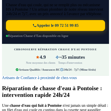
Chasse d'eau qui coule, qui ne se remplit plus ou mécanisme
HS à Pontoise ? Un artisan plombier de notre réseau intervient
24h/24 et 7j/7, avec un prix annoncé à l'avance par téléphone.
Appeler le 09 72 51 99 85
Réparation Chasse d’Eau disponible en ligne
CHRONOSERVE RÉPARATION CHASSE D'EAU PONTOISE
4.9
~35 minutes
Note moyenne des clients
Temps d'intervention
Artisans Qualifiés / Assurances RC
24h/24 - 7j/7 (Même fériés)
Artisans de Confiance à proximité de chez-vous
Réparation de chasse d'eau à Pontoise :
intervention rapide 24h/24
Une
chasse d'eau qui fuit à Pontoise
n'est jamais un simple détail :
un filet d'eau qui coule en continu dans la cuvette peut gaspiller