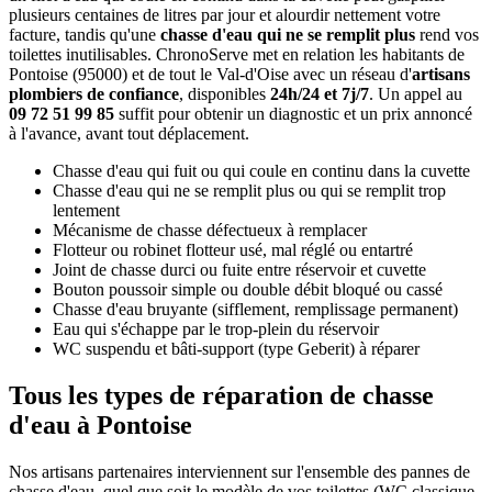
plusieurs centaines de litres par jour et alourdir nettement votre
facture, tandis qu'une
chasse d'eau qui ne se remplit plus
rend vos
toilettes inutilisables. ChronoServe met en relation les habitants de
Pontoise (95000) et de tout le Val-d'Oise avec un réseau d'
artisans
plombiers de confiance
, disponibles
24h/24 et 7j/7
. Un appel au
09 72 51 99 85
suffit pour obtenir un diagnostic et un prix annoncé
à l'avance, avant tout déplacement.
Chasse d'eau qui fuit ou qui coule en continu dans la cuvette
Chasse d'eau qui ne se remplit plus ou qui se remplit trop
lentement
Mécanisme de chasse défectueux à remplacer
Flotteur ou robinet flotteur usé, mal réglé ou entartré
Joint de chasse durci ou fuite entre réservoir et cuvette
Bouton poussoir simple ou double débit bloqué ou cassé
Chasse d'eau bruyante (sifflement, remplissage permanent)
Eau qui s'échappe par le trop-plein du réservoir
WC suspendu et bâti-support (type Geberit) à réparer
Tous les types de réparation de chasse
d'eau à Pontoise
Nos artisans partenaires interviennent sur l'ensemble des pannes de
chasse d'eau, quel que soit le modèle de vos toilettes (WC classique