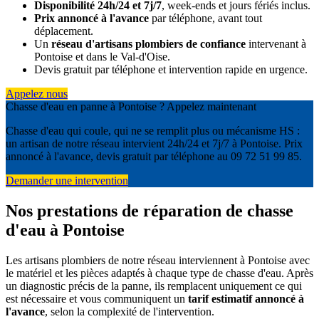
Disponibilité 24h/24 et 7j/7
, week-ends et jours fériés inclus.
Prix annoncé à l'avance
par téléphone, avant tout
déplacement.
Un
réseau d'artisans plombiers de confiance
intervenant à
Pontoise et dans le Val-d'Oise.
Devis gratuit par téléphone et intervention rapide en urgence.
Appelez nous
Chasse d'eau en panne à Pontoise ? Appelez maintenant
Chasse d'eau qui coule, qui ne se remplit plus ou mécanisme HS :
un artisan de notre réseau intervient 24h/24 et 7j/7 à Pontoise. Prix
annoncé à l'avance, devis gratuit par téléphone au 09 72 51 99 85.
Demander une intervention
Nos prestations de réparation de chasse
d'eau à Pontoise
Les artisans plombiers de notre réseau interviennent à Pontoise avec
le matériel et les pièces adaptés à chaque type de chasse d'eau. Après
un diagnostic précis de la panne, ils remplacent uniquement ce qui
est nécessaire et vous communiquent un
tarif estimatif annoncé à
l'avance
, selon la complexité de l'intervention.