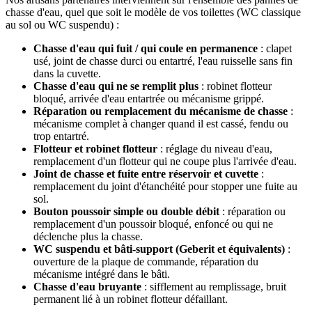
chasse d'eau, quel que soit le modèle de vos toilettes (WC classique
au sol ou WC suspendu) :
Chasse d'eau qui fuit / qui coule en permanence
: clapet
usé, joint de chasse durci ou entartré, l'eau ruisselle sans fin
dans la cuvette.
Chasse d'eau qui ne se remplit plus
: robinet flotteur
bloqué, arrivée d'eau entartrée ou mécanisme grippé.
Réparation ou remplacement du mécanisme de chasse
:
mécanisme complet à changer quand il est cassé, fendu ou
trop entartré.
Flotteur et robinet flotteur
: réglage du niveau d'eau,
remplacement d'un flotteur qui ne coupe plus l'arrivée d'eau.
Joint de chasse et fuite entre réservoir et cuvette
:
remplacement du joint d'étanchéité pour stopper une fuite au
sol.
Bouton poussoir simple ou double débit
: réparation ou
remplacement d'un poussoir bloqué, enfoncé ou qui ne
déclenche plus la chasse.
WC suspendu et bâti-support (Geberit et équivalents)
:
ouverture de la plaque de commande, réparation du
mécanisme intégré dans le bâti.
Chasse d'eau bruyante
: sifflement au remplissage, bruit
permanent lié à un robinet flotteur défaillant.