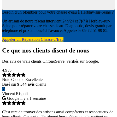
Besoin d'un plombier pour votre chasse d'eau à Herblay-sur-Seine ?
Un artisan de notre réseau intervient 24h/24 et 7j/7 à Herblay-sur-
Seine pour réparer votre chasse d'eau. Diagnostic, devis gratuit par
téléphone et prix annoncé à l'avance. Appelez le 09 72 51 99 85.
Appeler un Réparation Chasse d’Eau
Ce que nos clients disent de nous
Des avis de vrais clients ChronoServe, vérifiés sur Google.
4,9
/5
Note Globale Excellente
Basé sur
9 544 avis
clients
V
Vincent Rispoli
Google
il y a 1 semaine
C'est rare de trouver des artisans aussi compétents et respectueux de
leurs clients. On sent qu'ils aiment leur métier et qu'ils mettent un