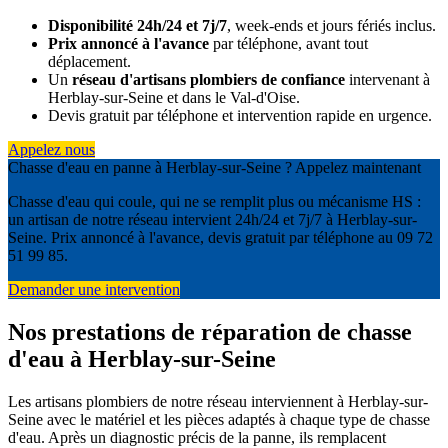
Disponibilité 24h/24 et 7j/7
, week-ends et jours fériés inclus.
Prix annoncé à l'avance
par téléphone, avant tout
déplacement.
Un
réseau d'artisans plombiers de confiance
intervenant à
Herblay-sur-Seine et dans le Val-d'Oise.
Devis gratuit par téléphone et intervention rapide en urgence.
Appelez nous
Chasse d'eau en panne à Herblay-sur-Seine ? Appelez maintenant
Chasse d'eau qui coule, qui ne se remplit plus ou mécanisme HS :
un artisan de notre réseau intervient 24h/24 et 7j/7 à Herblay-sur-
Seine. Prix annoncé à l'avance, devis gratuit par téléphone au 09 72
51 99 85.
Demander une intervention
Nos prestations de réparation de chasse
d'eau à Herblay-sur-Seine
Les artisans plombiers de notre réseau interviennent à Herblay-sur-
Seine avec le matériel et les pièces adaptés à chaque type de chasse
d'eau. Après un diagnostic précis de la panne, ils remplacent