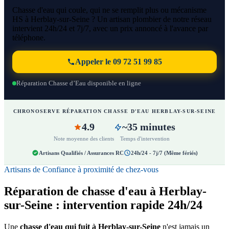
Chasse d'eau qui coule, qui ne se remplit plus ou mécanisme
HS à Herblay-sur-Seine ? Un artisan plombier de notre réseau
intervient 24h/24 et 7j/7, avec un prix annoncé à l'avance par
téléphone.
Appeler le 09 72 51 99 85
Réparation Chasse d’Eau disponible en ligne
CHRONOSERVE RÉPARATION CHASSE D'EAU HERBLAY-SUR-SEINE
4.9
~35 minutes
Note moyenne des clients
Temps d'intervention
Artisans Qualifiés / Assurances RC
24h/24 - 7j/7 (Même fériés)
Artisans de Confiance à proximité de chez-vous
Réparation de chasse d'eau à Herblay-
sur-Seine : intervention rapide 24h/24
Une
chasse d'eau qui fuit à Herblay-sur-Seine
n'est jamais un