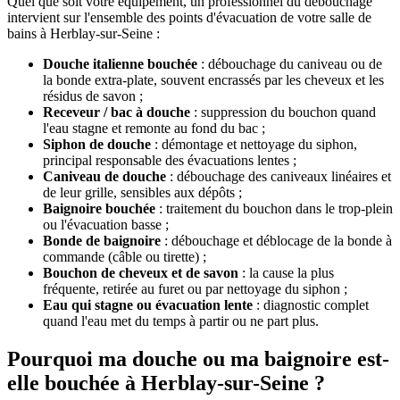
Quel que soit votre équipement, un professionnel du débouchage
intervient sur l'ensemble des points d'évacuation de votre salle de
bains à Herblay-sur-Seine :
Douche italienne bouchée
: débouchage du caniveau ou de
la bonde extra-plate, souvent encrassés par les cheveux et les
résidus de savon ;
Receveur / bac à douche
: suppression du bouchon quand
l'eau stagne et remonte au fond du bac ;
Siphon de douche
: démontage et nettoyage du siphon,
principal responsable des évacuations lentes ;
Caniveau de douche
: débouchage des caniveaux linéaires et
de leur grille, sensibles aux dépôts ;
Baignoire bouchée
: traitement du bouchon dans le trop-plein
ou l'évacuation basse ;
Bonde de baignoire
: débouchage et déblocage de la bonde à
commande (câble ou tirette) ;
Bouchon de cheveux et de savon
: la cause la plus
fréquente, retirée au furet ou par nettoyage du siphon ;
Eau qui stagne ou évacuation lente
: diagnostic complet
quand l'eau met du temps à partir ou ne part plus.
Pourquoi ma douche ou ma baignoire est-
elle bouchée à Herblay-sur-Seine ?