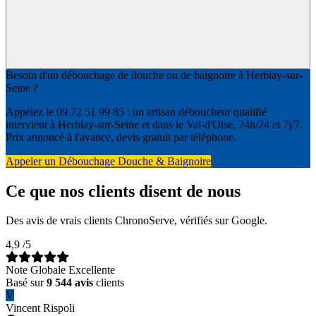
Besoin d'un débouchage de douche ou de baignoire à Herblay-sur-
Seine ?
Appelez le 09 72 51 99 85 : un artisan déboucheur qualifié
intervient à Herblay-sur-Seine et dans le Val-d'Oise, 24h/24 et 7j/7.
Prix annoncé à l'avance, devis gratuit par téléphone.
Appeler un Débouchage Douche & Baignoire
Ce que nos clients disent de nous
Des avis de vrais clients ChronoServe, vérifiés sur Google.
4,9
/5
Note Globale Excellente
Basé sur
9 544 avis
clients
V
Vincent Rispoli