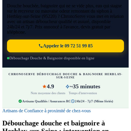
Douche bouchée, baignoire qui ne se vide plus, eau qui stagne
sur le receveur ou mauvaise odeur remontant du siphon à
Herblay-sur-Seine (95220) ? ChronoServe vous met en relation
avec un artisan déboucheur qualifié et assuré, disponible
24h/24 et 7j/7. Prix annoncé à l'avance, devis gratuit par
téléphone.
Appeler le 09 72 51 99 85
Débouchage Douche & Baignoire disponible en ligne
CHRONOSERVE DÉBOUCHAGE DOUCHE & BAIGNOIRE HERBLAY-
SUR-SEINE
4.9
~35 minutes
Note moyenne des clients
Temps d'intervention
Artisans Qualifiés / Assurances RC
24h/24 - 7j/7 (Même fériés)
Artisans de Confiance à proximité de chez-vous
Débouchage douche et baignoire à