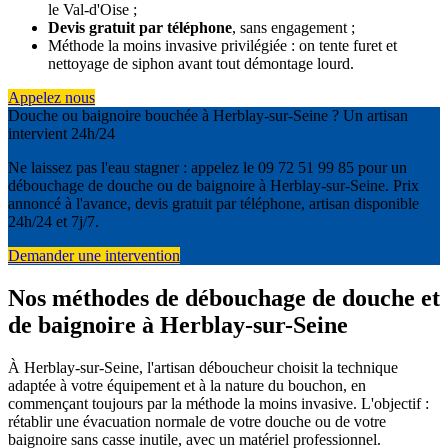
le Val-d'Oise ;
Devis gratuit par téléphone
, sans engagement ;
Méthode la moins invasive privilégiée : on tente furet et
nettoyage de siphon avant tout démontage lourd.
Appelez nous
Douche ou baignoire bouchée à Herblay-sur-Seine ? Un artisan
intervient 24h/24
Ne laissez pas l'eau stagner : appelez le 09 72 51 99 85 pour un
débouchage de douche ou de baignoire à Herblay-sur-Seine. Prix
annoncé à l'avance, devis gratuit par téléphone, artisan disponible
24h/24 et 7j/7.
Demander une intervention
Nos méthodes de débouchage de douche et
de baignoire à Herblay-sur-Seine
À Herblay-sur-Seine, l'artisan déboucheur choisit la technique
adaptée à votre équipement et à la nature du bouchon, en
commençant toujours par la méthode la moins invasive. L'objectif :
rétablir une évacuation normale de votre douche ou de votre
baignoire sans casse inutile, avec un matériel professionnel.