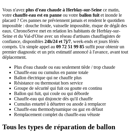
Vous n'avez
plus d'eau chaude à Herblay-sur-Seine
ce matin,
votre
chauffe-eau est en panne
ou votre
ballon fuit
et inonde le
placard ? Ces pannes ne préviennent jamais et rendent le quotidien
impossible : douche froide, vaisselle impossible, risque de dégât des
eaux. ChronoServe met en relation les habitants de Herblay-sur-
Seine et du Val-d'Oise avec un réseau d'artisans chauffagistes de
confiance, disponibles
24h/24 et 7j/7
, week-ends et jours fériés
compris. Un simple appel au
09 72 51 99 85
suffit pour obtenir un
premier diagnostic et un prix estimatif annoncé à l'avance, avant tout
déplacement.
Plus d'eau chaude ou eau seulement tiède / trop chaude
Chauffe-eau ou cumulus en panne totale
Ballon électrique qui ne chauffe plus
Résistance ou thermostat hors service
Groupe de sécurité qui fuit ou goutte en continu
Ballon qui fuit, qui coule ou qui déborde
Chauffe-eau qui disjoncte dès qu'il chauffe
Cumulus entartré à détartrer ou anode à remplacer
Chauffe-eau thermodynamique ou gaz en défaut
Remplacement complet du chauffe-eau vétuste
Tous les types de réparation de ballon