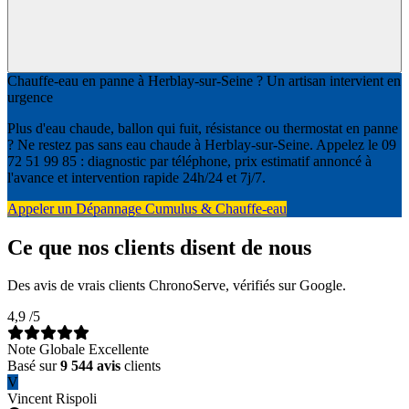
Chauffe-eau en panne à Herblay-sur-Seine ? Un artisan intervient en
urgence
Plus d'eau chaude, ballon qui fuit, résistance ou thermostat en panne
? Ne restez pas sans eau chaude à Herblay-sur-Seine. Appelez le 09
72 51 99 85 : diagnostic par téléphone, prix estimatif annoncé à
l'avance et intervention rapide 24h/24 et 7j/7.
Appeler un Dépannage Cumulus & Chauffe-eau
Ce que nos clients disent de nous
Des avis de vrais clients ChronoServe, vérifiés sur Google.
4,9
/5
Note Globale Excellente
Basé sur
9 544 avis
clients
V
Vincent Rispoli