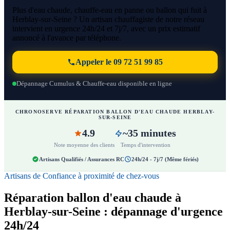
Plus d'eau chaude, chauffe-eau en panne ou ballon qui fuit à
Herblay-sur-Seine ? Un artisan chauffagiste de notre réseau
intervient en urgence 24h/24 et 7j/7, avec un prix estimatif
annoncé à l'avance par téléphone.
Appeler le 09 72 51 99 85
Dépannage Cumulus & Chauffe-eau disponible en ligne
CHRONOSERVE RÉPARATION BALLON D'EAU CHAUDE HERBLAY-
SUR-SEINE
4.9
~35 minutes
Note moyenne des clients
Temps d'intervention
Artisans Qualifiés / Assurances RC
24h/24 - 7j/7 (Même fériés)
Artisans de Confiance à proximité de chez-vous
Réparation ballon d'eau chaude à
Herblay-sur-Seine : dépannage d'urgence
24h/24