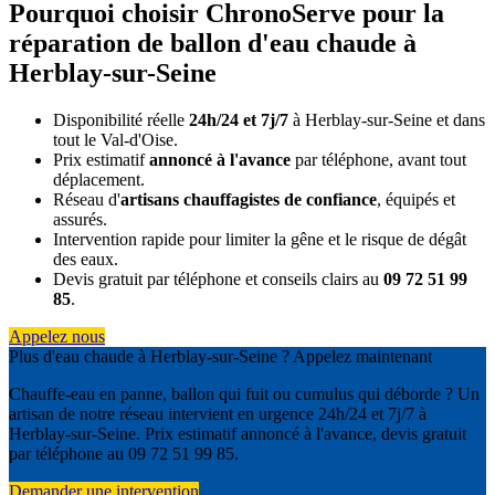
Pourquoi choisir ChronoServe pour la
réparation de ballon d'eau chaude à
Herblay-sur-Seine
Disponibilité réelle
24h/24 et 7j/7
à Herblay-sur-Seine et dans
tout le Val-d'Oise.
Prix estimatif
annoncé à l'avance
par téléphone, avant tout
déplacement.
Réseau d'
artisans chauffagistes de confiance
, équipés et
assurés.
Intervention rapide pour limiter la gêne et le risque de dégât
des eaux.
Devis gratuit par téléphone et conseils clairs au
09 72 51 99
85
.
Appelez nous
Plus d'eau chaude à Herblay-sur-Seine ? Appelez maintenant
Chauffe-eau en panne, ballon qui fuit ou cumulus qui déborde ? Un
artisan de notre réseau intervient en urgence 24h/24 et 7j/7 à
Herblay-sur-Seine. Prix estimatif annoncé à l'avance, devis gratuit
par téléphone au 09 72 51 99 85.
Demander une intervention