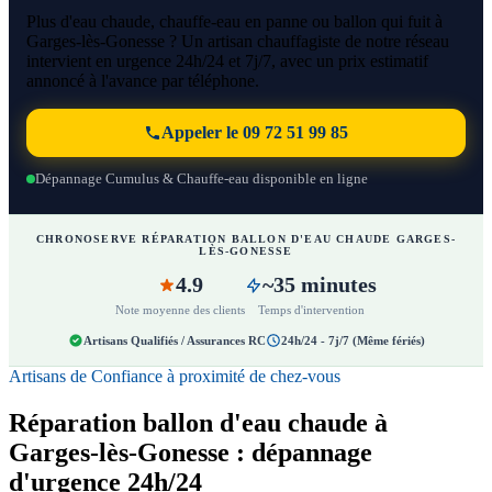
Plus d'eau chaude, chauffe-eau en panne ou ballon qui fuit à
Garges-lès-Gonesse ? Un artisan chauffagiste de notre réseau
intervient en urgence 24h/24 et 7j/7, avec un prix estimatif
annoncé à l'avance par téléphone.
Appeler le 09 72 51 99 85
Dépannage Cumulus & Chauffe-eau disponible en ligne
CHRONOSERVE RÉPARATION BALLON D'EAU CHAUDE GARGES-
LÈS-GONESSE
4.9
~35 minutes
Note moyenne des clients
Temps d'intervention
Artisans Qualifiés / Assurances RC
24h/24 - 7j/7 (Même fériés)
Artisans de Confiance à proximité de chez-vous
Réparation ballon d'eau chaude à
Garges-lès-Gonesse : dépannage
d'urgence 24h/24