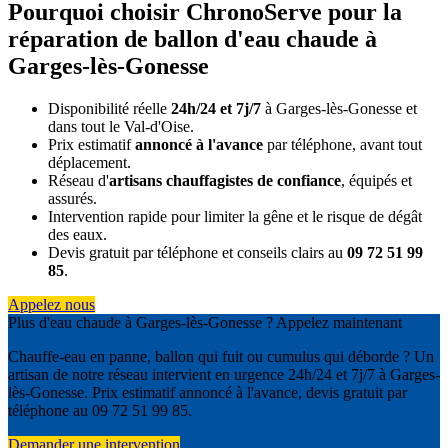
Pourquoi choisir ChronoServe pour la
réparation de ballon d'eau chaude à
Garges-lès-Gonesse
Disponibilité réelle
24h/24 et 7j/7
à Garges-lès-Gonesse et
dans tout le Val-d'Oise.
Prix estimatif
annoncé à l'avance
par téléphone, avant tout
déplacement.
Réseau d'
artisans chauffagistes de confiance
, équipés et
assurés.
Intervention rapide pour limiter la gêne et le risque de dégât
des eaux.
Devis gratuit par téléphone et conseils clairs au
09 72 51 99
85
.
Appelez nous
Plus d'eau chaude à Garges-lès-Gonesse ? Appelez maintenant
Chauffe-eau en panne, ballon qui fuit ou cumulus qui déborde ? Un
artisan de notre réseau intervient en urgence 24h/24 et 7j/7 à Garges-
lès-Gonesse. Prix estimatif annoncé à l'avance, devis gratuit par
téléphone au 09 72 51 99 85.
Demander une intervention