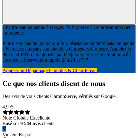
Chauffe-eau en panne à Garges-lès-Gonesse ? Un artisan intervient
en urgence
Plus d'eau chaude, ballon qui fuit, résistance ou thermostat en panne
? Ne restez pas sans eau chaude à Garges-lès-Gonesse. Appelez le
09 72 51 99 85 : diagnostic par téléphone, prix estimatif annoncé à
l'avance et intervention rapide 24h/24 et 7j/7.
Appeler un Dépannage Cumulus & Chauffe-eau
Ce que nos clients disent de nous
Des avis de vrais clients ChronoServe, vérifiés sur Google.
4,9
/5
Note Globale Excellente
Basé sur
9 544 avis
clients
V
Vincent Rispoli