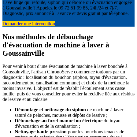
Lave-linge qui refoule, siphon qui déborde ou évacuation engorgée
à Goussainville ? Appelez le 09 72 51 99 85, 24h/24 et 7j/7.
Diagnostic, prix annoncé à l'avance et devis gratuit par téléphone.
Demander une intervention
Nos méthodes de débouchage
d'évacuation de machine à laver à
Goussainville
Pour venir à bout d'une évacuation de machine à laver bouchée à
Goussainville, l'artisan ChronoServe commence toujours par un
diagnostic : localisation du bouchon (siphon, tuyau d'évacuation,
raccordement ou canalisation commune) et choix de la méthode la
moins invasive. L'objectif est de rétablir l'écoulement sans casse
inutile, puis de vous conseiller pour éviter la récidive liée aux résidus
de lessive et au calcaire.
Démontage et nettoyage du siphon
de machine à laver
saturé de peluches, mousse et dépôts de lessive ;
Débouchage au furet manuel ou électrique
du tuyau
d'évacuation et de la canalisation ;
Nettoyage haute pression
pour les bouchons tenaces de