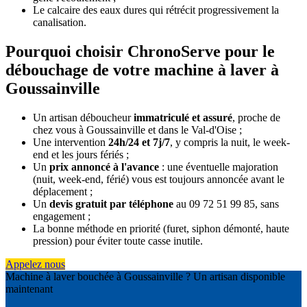
Le calcaire des eaux dures qui rétrécit progressivement la
canalisation.
Pourquoi choisir ChronoServe pour le
débouchage de votre machine à laver à
Goussainville
Un artisan déboucheur
immatriculé et assuré
, proche de
chez vous à Goussainville et dans le Val-d'Oise ;
Une intervention
24h/24 et 7j/7
, y compris la nuit, le week-
end et les jours fériés ;
Un
prix annoncé à l'avance
: une éventuelle majoration
(nuit, week-end, férié) vous est toujours annoncée avant le
déplacement ;
Un
devis gratuit par téléphone
au 09 72 51 99 85, sans
engagement ;
La bonne méthode en priorité (furet, siphon démonté, haute
pression) pour éviter toute casse inutile.
Appelez nous
Machine à laver bouchée à Goussainville ? Un artisan disponible
maintenant