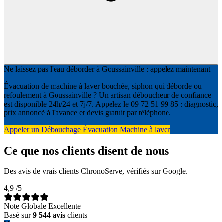
Ne laissez pas l'eau déborder à Goussainville : appelez maintenant
Évacuation de machine à laver bouchée, siphon qui déborde ou
refoulement à Goussainville ? Un artisan déboucheur de confiance
est disponible 24h/24 et 7j/7. Appelez le 09 72 51 99 85 : diagnostic,
prix annoncé à l'avance et devis gratuit par téléphone.
Appeler un Débouchage Évacuation Machine à laver
Ce que nos clients disent de nous
Des avis de vrais clients ChronoServe, vérifiés sur Google.
4,9
/5
Note Globale Excellente
Basé sur
9 544 avis
clients