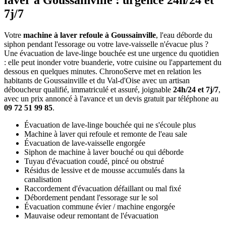
laver à Goussainville : urgence 24h/24 et
7j/7
Votre
machine à laver refoule à Goussainville
, l'eau déborde du
siphon pendant l'essorage ou votre lave-vaisselle n'évacue plus ?
Une évacuation de lave-linge bouchée est une urgence du quotidien
: elle peut inonder votre buanderie, votre cuisine ou l'appartement du
dessous en quelques minutes. ChronoServe met en relation les
habitants de Goussainville et du Val-d'Oise avec un artisan
déboucheur qualifié, immatriculé et assuré, joignable
24h/24 et 7j/7
,
avec un prix annoncé à l'avance et un devis gratuit par téléphone au
09 72 51 99 85
.
Évacuation de lave-linge bouchée qui ne s'écoule plus
Machine à laver qui refoule et remonte de l'eau sale
Évacuation de lave-vaisselle engorgée
Siphon de machine à laver bouché ou qui déborde
Tuyau d'évacuation coudé, pincé ou obstrué
Résidus de lessive et de mousse accumulés dans la
canalisation
Raccordement d'évacuation défaillant ou mal fixé
Débordement pendant l'essorage sur le sol
Évacuation commune évier / machine engorgée
Mauvaise odeur remontant de l'évacuation