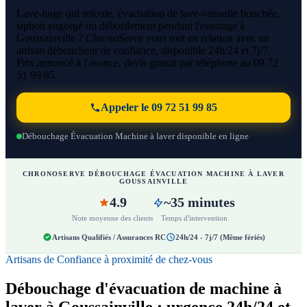
Lave-linge qui refoule, évacuation de lave-vaisselle bouchée,
siphon engorgé ou débordement pendant l'essorage à
Goussainville ? ChronoServe vous met en relation avec un
artisan déboucheur de confiance, disponible 24h/24 et 7j/7.
Prix annoncé à l'avance, devis gratuit par téléphone au 09 72
51 99 85.
Appeler le 09 72 51 99 85
Débouchage Évacuation Machine à laver disponible en ligne
CHRONOSERVE DÉBOUCHAGE ÉVACUATION MACHINE À LAVER
GOUSSAINVILLE
4.9
~35 minutes
Note moyenne des clients
Temps d'intervention
Artisans Qualifiés / Assurances RC
24h/24 - 7j/7 (Même fériés)
Artisans de Confiance à proximité de chez-vous
Débouchage d'évacuation de machine à