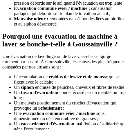
pression déborde sur le sol quand l'évacuation est trop lente ;
Évacuation commune évier / machine :
canalisation
partagée qui déborde sur le plan de travail ou au sol ;
Mauvaise odeur :
remontées nauséabondes liées au biofilm
et au siphon désamorcé.
Pourquoi une évacuation de machine à
laver se bouche-t-elle à Goussainville ?
Une évacuation de lave-linge ou de lave-vaisselle s'engorge
rarement par hasard. À Goussainville, les causes les plus fréquentes
constatées par nos artisans sont :
L'accumulation de
résidus de lessive et de mousse
qui se
figent avec le calcaire ;
Un
siphon
encrassé de peluches, cheveux et fibres de textile ;
Un
tuyau d'évacuation
coudé, écrasé par un meuble ou trop
long ;
Un mauvais positionnement du crochet d'évacuation qui
provoque un
refoulement
;
Une
évacuation commune évier / machine
sous-
dimensionnée ou déjà encombrée de graisses ;
Un
raccordement d'évacuation
mal fixé ou désolidarisé qui
gêne l'écoulement ;