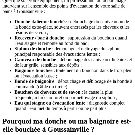
Quel que soit votre équipement, un professionnel du débouchage
intervient sur l'ensemble des points d'évacuation de votre salle de
bains à Goussainville :
Douche italienne bouchée
: débouchage du caniveau ou de
la bonde extra-plate, souvent encrassés par les cheveux et les
résidus de savon ;
Receveur / bac à douche
: suppression du bouchon quand
l'eau stagne et remonte au fond du bac ;
Siphon de douche
: démontage et nettoyage du siphon,
principal responsable des évacuations lentes ;
Caniveau de douche
: débouchage des caniveaux linéaires et
de leur grille, sensibles aux dépôts ;
Baignoire bouchée
: traitement du bouchon dans le trop-plein
ou l'évacuation basse ;
Bonde de baignoire
: débouchage et déblocage de la bonde à
commande (câble ou tirette) ;
Bouchon de cheveux et de savon
: la cause la plus
fréquente, retirée au furet ou par nettoyage du siphon ;
Eau qui stagne ou évacuation lente
: diagnostic complet
quand l'eau met du temps à partir ou ne part plus.
Pourquoi ma douche ou ma baignoire est-
elle bouchée à Goussainville ?