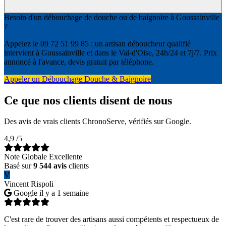
Besoin d'un débouchage de douche ou de baignoire à Goussainville
?
Appelez le 09 72 51 99 85 : un artisan déboucheur qualifié
intervient à Goussainville et dans le Val-d'Oise, 24h/24 et 7j/7. Prix
annoncé à l'avance, devis gratuit par téléphone.
Appeler un Débouchage Douche & Baignoire
Ce que nos clients disent de nous
Des avis de vrais clients ChronoServe, vérifiés sur Google.
4,9
/5
Note Globale Excellente
Basé sur
9 544 avis
clients
V
Vincent Rispoli
Google
il y a 1 semaine
C'est rare de trouver des artisans aussi compétents et respectueux de