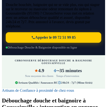
Douche bouchée, baignoire qui ne se vide plus, eau qui stagne
sur le receveur ou mauvaise odeur remontant du siphon à
Goussainville (95190) ? ChronoServe vous met en relation
avec un artisan déboucheur qualifié et assuré, disponible
24h/24 et 7j/7. Prix annoncé à l'avance, devis gratuit par
téléphone.
Appeler le 09 72 51 99 85
Débouchage Douche & Baignoire disponible en ligne
CHRONOSERVE DÉBOUCHAGE DOUCHE & BAIGNOIRE
GOUSSAINVILLE
4.9
~35 minutes
Note moyenne des clients
Temps d'intervention
Artisans Qualifiés / Assurances RC
24h/24 - 7j/7 (Même fériés)
Artisans de Confiance à proximité de chez-vous
Débouchage douche et baignoire à