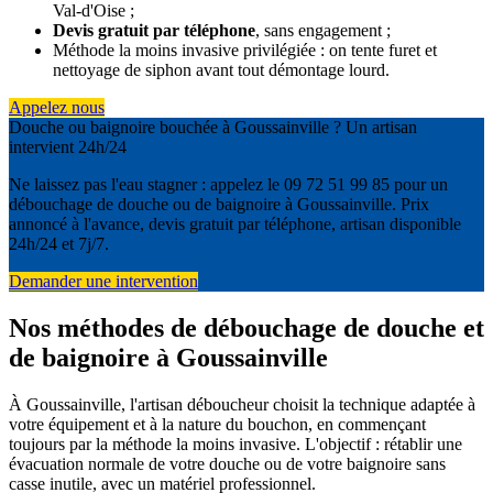
Val-d'Oise ;
Devis gratuit par téléphone
, sans engagement ;
Méthode la moins invasive privilégiée : on tente furet et
nettoyage de siphon avant tout démontage lourd.
Appelez nous
Douche ou baignoire bouchée à Goussainville ? Un artisan
intervient 24h/24
Ne laissez pas l'eau stagner : appelez le 09 72 51 99 85 pour un
débouchage de douche ou de baignoire à Goussainville. Prix
annoncé à l'avance, devis gratuit par téléphone, artisan disponible
24h/24 et 7j/7.
Demander une intervention
Nos méthodes de débouchage de douche et
de baignoire à Goussainville
À Goussainville, l'artisan déboucheur choisit la technique adaptée à
votre équipement et à la nature du bouchon, en commençant
toujours par la méthode la moins invasive. L'objectif : rétablir une
évacuation normale de votre douche ou de votre baignoire sans
casse inutile, avec un matériel professionnel.