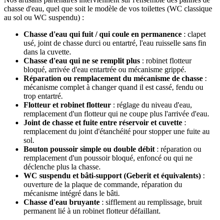
chasse d'eau, quel que soit le modèle de vos toilettes (WC classique
au sol ou WC suspendu) :
Chasse d'eau qui fuit / qui coule en permanence
: clapet
usé, joint de chasse durci ou entartré, l'eau ruisselle sans fin
dans la cuvette.
Chasse d'eau qui ne se remplit plus
: robinet flotteur
bloqué, arrivée d'eau entartrée ou mécanisme grippé.
Réparation ou remplacement du mécanisme de chasse
:
mécanisme complet à changer quand il est cassé, fendu ou
trop entartré.
Flotteur et robinet flotteur
: réglage du niveau d'eau,
remplacement d'un flotteur qui ne coupe plus l'arrivée d'eau.
Joint de chasse et fuite entre réservoir et cuvette
:
remplacement du joint d'étanchéité pour stopper une fuite au
sol.
Bouton poussoir simple ou double débit
: réparation ou
remplacement d'un poussoir bloqué, enfoncé ou qui ne
déclenche plus la chasse.
WC suspendu et bâti-support (Geberit et équivalents)
:
ouverture de la plaque de commande, réparation du
mécanisme intégré dans le bâti.
Chasse d'eau bruyante
: sifflement au remplissage, bruit
permanent lié à un robinet flotteur défaillant.