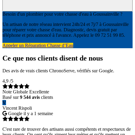
Besoin d'un plombier pour votre chasse d'eau à Goussainville ?
Un artisan de notre réseau intervient 24h/24 et 7j/7 à Goussainville
pour réparer votre chasse d'eau. Diagnostic, devis gratuit par
téléphone et prix annoncé à l'avance. Appelez le 09 72 51 99 85.
Appeler un Réparation Chasse d’Eau
Ce que nos clients disent de nous
Des avis de vrais clients ChronoServe, vérifiés sur Google.
4,9
/5
Note Globale Excellente
Basé sur
9 544 avis
clients
V
Vincent Rispoli
Google
il y a 1 semaine
C'est rare de trouver des artisans aussi compétents et respectueux de
leurs clients. On sent qu'ils aiment leur métier et qu'ils mettent un