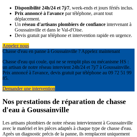
Disponibilité 24h/24 et 7j/7
, week-ends et jours fériés inclus.
Prix annoncé à l'avance
par téléphone, avant tout
déplacement.
Un
réseau d'artisans plombiers de confiance
intervenant à
Goussainville et dans le Val-d'Oise.
Devis gratuit par téléphone et intervention rapide en urgence.
Appelez nous
Chasse d'eau en panne à Goussainville ? Appelez maintenant
Chasse d'eau qui coule, qui ne se remplit plus ou mécanisme HS :
un artisan de notre réseau intervient 24h/24 et 7j/7 à Goussainville.
Prix annoncé à l'avance, devis gratuit par téléphone au 09 72 51 99
85.
Demander une intervention
Nos prestations de réparation de chasse
d'eau à Goussainville
Les artisans plombiers de notre réseau interviennent à Goussainville
avec le matériel et les pièces adaptés à chaque type de chasse d'eau.
Après un diagnostic précis de la panne, ils remplacent uniquement