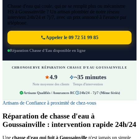
Chasse d'eau qui coule, qui ne se remplit plus ou mécanisme
HS à Goussainville ? Un artisan plombier de notre réseau
intervient 24h/24 et 7j/7, avec un prix annoncé à l'avance par
téléphone.
Appeler le 09 72 51 99 85
Réparation Chasse d’Eau disponible en ligne
CHRONOSERVE RÉPARATION CHASSE D'EAU GOUSSAINVILLE
4.9
~35 minutes
Note moyenne des clients
Temps d'intervention
Artisans Qualifiés / Assurances RC
24h/24 - 7j/7 (Même fériés)
Artisans de Confiance à proximité de chez-vous
Réparation de chasse d'eau à
Goussainville : intervention rapide 24h/24
Une
chasse d'eau qui fuit à Goussainville
n'est jamais un simple