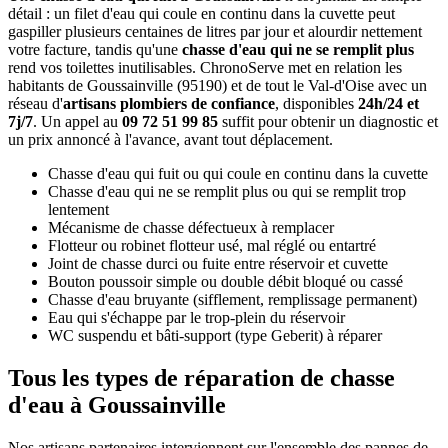
détail : un filet d'eau qui coule en continu dans la cuvette peut
gaspiller plusieurs centaines de litres par jour et alourdir nettement
votre facture, tandis qu'une
chasse d'eau qui ne se remplit plus
rend vos toilettes inutilisables. ChronoServe met en relation les
habitants de Goussainville (95190) et de tout le Val-d'Oise avec un
réseau d'
artisans plombiers de confiance
, disponibles
24h/24 et
7j/7
. Un appel au
09 72 51 99 85
suffit pour obtenir un diagnostic et
un prix annoncé à l'avance, avant tout déplacement.
Chasse d'eau qui fuit ou qui coule en continu dans la cuvette
Chasse d'eau qui ne se remplit plus ou qui se remplit trop
lentement
Mécanisme de chasse défectueux à remplacer
Flotteur ou robinet flotteur usé, mal réglé ou entartré
Joint de chasse durci ou fuite entre réservoir et cuvette
Bouton poussoir simple ou double débit bloqué ou cassé
Chasse d'eau bruyante (sifflement, remplissage permanent)
Eau qui s'échappe par le trop-plein du réservoir
WC suspendu et bâti-support (type Geberit) à réparer
Tous les types de réparation de chasse
d'eau à Goussainville
Nos artisans partenaires interviennent sur l'ensemble des pannes de