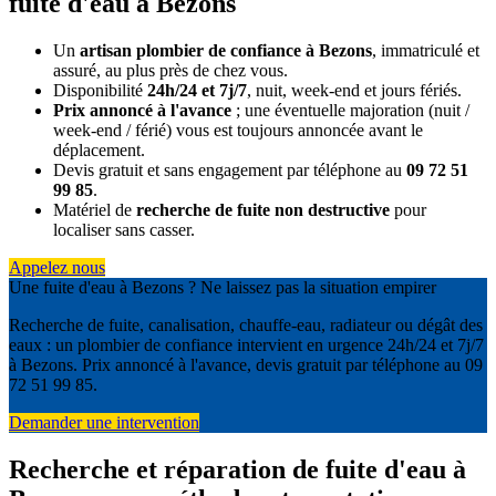
fuite d'eau à Bezons
Un
artisan plombier de confiance à Bezons
, immatriculé et
assuré, au plus près de chez vous.
Disponibilité
24h/24 et 7j/7
, nuit, week-end et jours fériés.
Prix annoncé à l'avance
; une éventuelle majoration (nuit /
week-end / férié) vous est toujours annoncée avant le
déplacement.
Devis gratuit et sans engagement par téléphone au
09 72 51
99 85
.
Matériel de
recherche de fuite non destructive
pour
localiser sans casser.
Appelez nous
Une fuite d'eau à Bezons ? Ne laissez pas la situation empirer
Recherche de fuite, canalisation, chauffe-eau, radiateur ou dégât des
eaux : un plombier de confiance intervient en urgence 24h/24 et 7j/7
à Bezons. Prix annoncé à l'avance, devis gratuit par téléphone au 09
72 51 99 85.
Demander une intervention
Recherche et réparation de fuite d'eau à