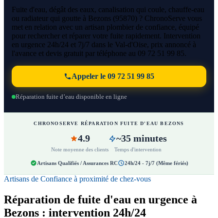
Fuite d'eau, dégât des eaux, canalisation qui coule, chauffe-eau
ou radiateur qui goutte à Bezons (95870) ? ChronoServe vous
met en relation avec un artisan plombier de confiance, équipé
pour rechercher et réparer votre fuite rapidement. Intervention
en urgence 24h/24 et 7j/7 dans le Val-d'Oise, prix annoncé à
l'avance et devis gratuit par téléphone au 09 72 51 99 85.
Appeler le 09 72 51 99 85
Réparation fuite d’eau disponible en ligne
CHRONOSERVE RÉPARATION FUITE D'EAU BEZONS
4.9
~35 minutes
Note moyenne des clients
Temps d'intervention
Artisans Qualifiés / Assurances RC
24h/24 - 7j/7 (Même fériés)
Artisans de Confiance à proximité de chez-vous
Réparation de fuite d'eau en urgence à
Bezons : intervention 24h/24