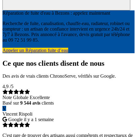
Réparation de fuite d'eau à Bezons : appelez maintenant
Recherche de fuite, canalisation, chauffe-eau, radiateur, robinet ou
compteur : un artisan de confiance intervient en urgence 24h/24 et
7j/7 à Bezons. Prix annoncé à l'avance, devis gratuit par téléphone
au 09 72 51 99 85.
Appeler un Réparation fuite d’eau
Ce que nos clients disent de nous
Des avis de vrais clients ChronoServe, vérifiés sur Google.
4,9
/5
Note Globale Excellente
Basé sur
9 544 avis
clients
V
Vincent Rispoli
Google
il y a 1 semaine
C'est rare de trouver des artisans aussi compétents et respectueux de