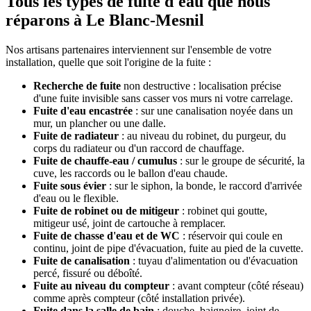
Tous les types de fuite d'eau que nous
réparons à Le Blanc-Mesnil
Nos artisans partenaires interviennent sur l'ensemble de votre
installation, quelle que soit l'origine de la fuite :
Recherche de fuite
non destructive : localisation précise
d'une fuite invisible sans casser vos murs ni votre carrelage.
Fuite d'eau encastrée
: sur une canalisation noyée dans un
mur, un plancher ou une dalle.
Fuite de radiateur
: au niveau du robinet, du purgeur, du
corps du radiateur ou d'un raccord de chauffage.
Fuite de chauffe-eau / cumulus
: sur le groupe de sécurité, la
cuve, les raccords ou le ballon d'eau chaude.
Fuite sous évier
: sur le siphon, la bonde, le raccord d'arrivée
d'eau ou le flexible.
Fuite de robinet ou de mitigeur
: robinet qui goutte,
mitigeur usé, joint de cartouche à remplacer.
Fuite de chasse d'eau et de WC
: réservoir qui coule en
continu, joint de pipe d'évacuation, fuite au pied de la cuvette.
Fuite de canalisation
: tuyau d'alimentation ou d'évacuation
percé, fissuré ou déboîté.
Fuite au niveau du compteur
: avant compteur (côté réseau)
comme après compteur (côté installation privée).
Fuite dans la salle de bain
: douche, baignoire, joint de