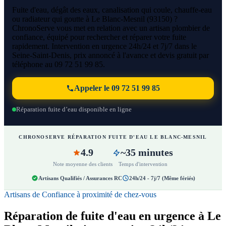
Fuite d'eau, dégât des eaux, canalisation qui coule, chauffe-eau
ou radiateur qui goutte à Le Blanc-Mesnil (93150) ?
ChronoServe vous met en relation avec un artisan plombier de
confiance, équipé pour rechercher et réparer votre fuite
rapidement. Intervention en urgence 24h/24 et 7j/7 dans le
Seine-Saint-Denis, prix annoncé à l'avance et devis gratuit par
téléphone au 09 72 51 99 85.
Appeler le 09 72 51 99 85
Réparation fuite d’eau disponible en ligne
CHRONOSERVE RÉPARATION FUITE D'EAU LE BLANC-MESNIL
4.9
~35 minutes
Note moyenne des clients
Temps d'intervention
Artisans Qualifiés / Assurances RC
24h/24 - 7j/7 (Même fériés)
Artisans de Confiance à proximité de chez-vous
Réparation de fuite d'eau en urgence à Le