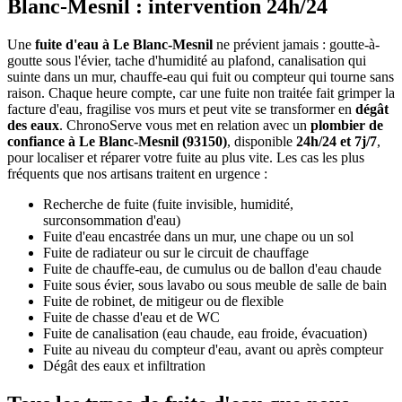
Blanc-Mesnil : intervention 24h/24
Une
fuite d'eau à Le Blanc-Mesnil
ne prévient jamais : goutte-à-
goutte sous l'évier, tache d'humidité au plafond, canalisation qui
suinte dans un mur, chauffe-eau qui fuit ou compteur qui tourne sans
raison. Chaque heure compte, car une fuite non traitée fait grimper la
facture d'eau, fragilise vos murs et peut vite se transformer en
dégât
des eaux
. ChronoServe vous met en relation avec un
plombier de
confiance à Le Blanc-Mesnil (93150)
, disponible
24h/24 et 7j/7
,
pour localiser et réparer votre fuite au plus vite. Les cas les plus
fréquents que nos artisans traitent en urgence :
Recherche de fuite (fuite invisible, humidité,
surconsommation d'eau)
Fuite d'eau encastrée dans un mur, une chape ou un sol
Fuite de radiateur ou sur le circuit de chauffage
Fuite de chauffe-eau, de cumulus ou de ballon d'eau chaude
Fuite sous évier, sous lavabo ou sous meuble de salle de bain
Fuite de robinet, de mitigeur ou de flexible
Fuite de chasse d'eau et de WC
Fuite de canalisation (eau chaude, eau froide, évacuation)
Fuite au niveau du compteur d'eau, avant ou après compteur
Dégât des eaux et infiltration