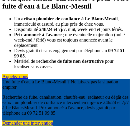
fuite d'eau à Le Blanc-Mesnil
Un
artisan plombier de confiance à Le Blanc-Mesnil
,
immatriculé et assuré, au plus près de chez vous.
Disponibilité
24h/24 et 7j/7
, nuit, week-end et jours fériés.
Prix annoncé à l'avance
; une éventuelle majoration (nuit /
week-end / férié) vous est toujours annoncée avant le
déplacement.
Devis gratuit et sans engagement par téléphone au
09 72 51
99 85
.
Matériel de
recherche de fuite non destructive
pour
localiser sans casser.
Appelez nous
Une fuite d'eau à Le Blanc-Mesnil ? Ne laissez pas la situation
empirer
Recherche de fuite, canalisation, chauffe-eau, radiateur ou dégât des
eaux : un plombier de confiance intervient en urgence 24h/24 et 7j/7
à Le Blanc-Mesnil. Prix annoncé à l'avance, devis gratuit par
téléphone au 09 72 51 99 85.
Demander une intervention