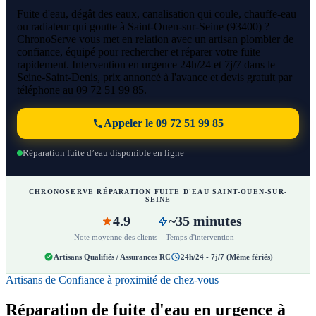
Fuite d'eau, dégât des eaux, canalisation qui coule, chauffe-eau
ou radiateur qui goutte à Saint-Ouen-sur-Seine (93400) ?
ChronoServe vous met en relation avec un artisan plombier de
confiance, équipé pour rechercher et réparer votre fuite
rapidement. Intervention en urgence 24h/24 et 7j/7 dans le
Seine-Saint-Denis, prix annoncé à l'avance et devis gratuit par
téléphone au 09 72 51 99 85.
Appeler le 09 72 51 99 85
Réparation fuite d’eau disponible en ligne
CHRONOSERVE RÉPARATION FUITE D'EAU SAINT-OUEN-SUR-
SEINE
4.9
~35 minutes
Note moyenne des clients
Temps d'intervention
Artisans Qualifiés / Assurances RC
24h/24 - 7j/7 (Même fériés)
Artisans de Confiance à proximité de chez-vous
Réparation de fuite d'eau en urgence à