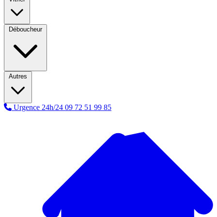
Déboucheur
Autres
Urgence 24h/24
09 72 51 99 85
A