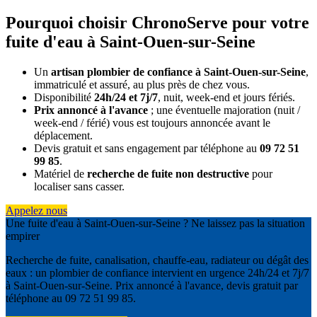
Pourquoi choisir ChronoServe pour votre
fuite d'eau à Saint-Ouen-sur-Seine
Un
artisan plombier de confiance à Saint-Ouen-sur-Seine
,
immatriculé et assuré, au plus près de chez vous.
Disponibilité
24h/24 et 7j/7
, nuit, week-end et jours fériés.
Prix annoncé à l'avance
; une éventuelle majoration (nuit /
week-end / férié) vous est toujours annoncée avant le
déplacement.
Devis gratuit et sans engagement par téléphone au
09 72 51
99 85
.
Matériel de
recherche de fuite non destructive
pour
localiser sans casser.
Appelez nous
Une fuite d'eau à Saint-Ouen-sur-Seine ? Ne laissez pas la situation
empirer
Recherche de fuite, canalisation, chauffe-eau, radiateur ou dégât des
eaux : un plombier de confiance intervient en urgence 24h/24 et 7j/7
à Saint-Ouen-sur-Seine. Prix annoncé à l'avance, devis gratuit par
téléphone au 09 72 51 99 85.