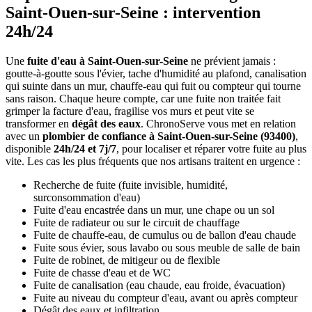
Saint-Ouen-sur-Seine : intervention
24h/24
Une
fuite d'eau à Saint-Ouen-sur-Seine
ne prévient jamais :
goutte-à-goutte sous l'évier, tache d'humidité au plafond, canalisation
qui suinte dans un mur, chauffe-eau qui fuit ou compteur qui tourne
sans raison. Chaque heure compte, car une fuite non traitée fait
grimper la facture d'eau, fragilise vos murs et peut vite se
transformer en
dégât des eaux
. ChronoServe vous met en relation
avec un
plombier de confiance à Saint-Ouen-sur-Seine (93400)
,
disponible
24h/24 et 7j/7
, pour localiser et réparer votre fuite au plus
vite. Les cas les plus fréquents que nos artisans traitent en urgence :
Recherche de fuite (fuite invisible, humidité,
surconsommation d'eau)
Fuite d'eau encastrée dans un mur, une chape ou un sol
Fuite de radiateur ou sur le circuit de chauffage
Fuite de chauffe-eau, de cumulus ou de ballon d'eau chaude
Fuite sous évier, sous lavabo ou sous meuble de salle de bain
Fuite de robinet, de mitigeur ou de flexible
Fuite de chasse d'eau et de WC
Fuite de canalisation (eau chaude, eau froide, évacuation)
Fuite au niveau du compteur d'eau, avant ou après compteur
Dégât des eaux et infiltration