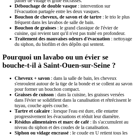
panier de vidage et grille encrassés.
Débouchage de double vasque
: intervention sur
l'évacuation partagée entre les deux vasques.
Bouchon de cheveux, de savon et de tartre
: le trio le plus
fréquent dans les lavabos de salle de bain.
Bouchon de graisses
: le grand classique de l'évier de
cuisine, qui revient tant qu'il n'est pas traité en profondeur.
Traitement des mauvaises odeurs d'évacuation
: nettoyage
du siphon, du biofilm et des dépôts qui sentent.
Pourquoi un lavabo ou un évier se
bouche-t-il à Saint-Ouen-sur-Seine ?
Cheveux + savon
: dans la salle de bain, les cheveux
s'enroulent autour de la tige de la bonde et se collent au savon
pour former un bouchon compact.
Graisses de cuisson
: dans la cuisine, les graisses versées
dans l'évier se solidifient dans la canalisation et rétrécissent le
tuyau, couche après couche.
Tartre et calcaire
: lorsque l'eau est dure, elle entartre
progressivement les évacuations et réduit leur diamètre.
Résidus alimentaires et marc de café
: ils s'accumulent au
niveau du siphon et des coudes de la canalisation.
Siphon ou vidage encrassé
: le coude en U retient tous les