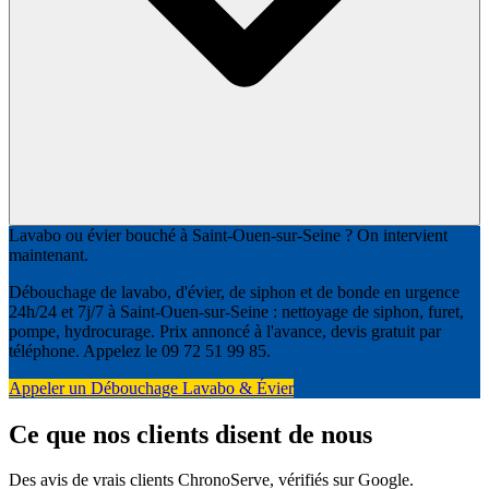
Lavabo ou évier bouché à Saint-Ouen-sur-Seine ? On intervient
maintenant.
Débouchage de lavabo, d'évier, de siphon et de bonde en urgence
24h/24 et 7j/7 à Saint-Ouen-sur-Seine : nettoyage de siphon, furet,
pompe, hydrocurage. Prix annoncé à l'avance, devis gratuit par
téléphone. Appelez le 09 72 51 99 85.
Appeler un Débouchage Lavabo & Évier
Ce que nos clients disent de nous
Des avis de vrais clients ChronoServe, vérifiés sur Google.