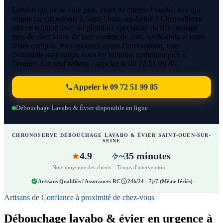
Lavabo qui ne se vide plus, évier de cuisine bouché, eau qui
stagne ou qui refoule à Saint-Ouen-sur-Seine ? ChronoServe
met en relation avec un plombier spécialiste du débouchage
près de chez vous, de jour comme de nuit, week-ends et jours
fériés compris. Prix annoncé avant l'intervention, une
éventuelle majoration vous est toujours communiquée à
l'avance. Un seul réflexe : appelez le 09 72 51 99 85.
Appeler le 09 72 51 99 85
Débouchage Lavabo & Évier disponible en ligne
CHRONOSERVE DÉBOUCHAGE LAVABO & ÉVIER SAINT-OUEN-SUR-
SEINE
4.9
~35 minutes
Note moyenne des clients
Temps d'intervention
Artisans Qualifiés / Assurances RC
24h/24 - 7j/7 (Même fériés)
Artisans de Confiance à proximité de chez-vous
Débouchage lavabo & évier en urgence à