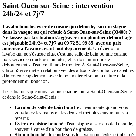
Saint-Ouen-sur-Seine : intervention
24h/24 et 7j/7
Lavabo bouché, évier de cuisine qui déborde, eau qui stagne
dans la vasque ou qui refoule à Saint-Ouen-sur-Seine (93400) ?
Ne laissez pas la situation s'aggraver : un plombier débouchage
est joignable 24h/24 et 7j/7 au 09 72 51 99 85, avec un prix
annoncé à l'avance avant tout déplacement.
Un évier ou un
lavabo qui ne s'évacue plus, c'est une salle de bain ou une cuisine
hors service en quelques minutes, et parfois un risque de
débordement si l'eau continue de monter. À Saint-Ouen-sur-Seine,
ChronoServe met en relation avec des artisans de confiance capables
d'intervenir rapidement, avec le bon matériel selon la nature et la
profondeur du bouchon.
Les situations que nous traitons chaque jour à Saint-Ouen-sur-Seine
et dans le Seine-Saint-Denis :
Lavabo de salle de bain bouché
: l'eau monte quand vous
vous lavez les mains ou les dents et met plusieurs minutes à
repartir.
Évier de cuisine bouché
: l'eau stagne au-dessus de la bonde,
souvent à cause d'un bouchon de graisse.
Siphon bouché
: le coude sous le lavabo ou l'évier est obstrué