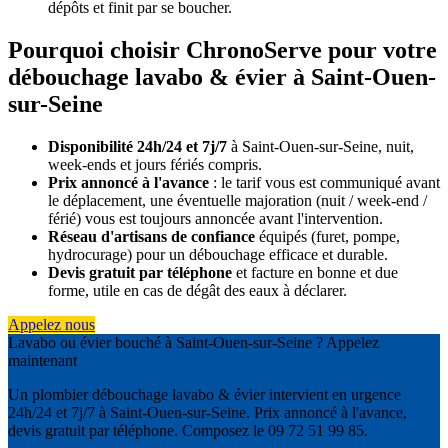
dépôts et finit par se boucher.
Pourquoi choisir ChronoServe pour votre
débouchage lavabo & évier à Saint-Ouen-
sur-Seine
Disponibilité 24h/24 et 7j/7
à Saint-Ouen-sur-Seine, nuit,
week-ends et jours fériés compris.
Prix annoncé à l'avance
: le tarif vous est communiqué avant
le déplacement, une éventuelle majoration (nuit / week-end /
férié) vous est toujours annoncée avant l'intervention.
Réseau d'artisans de confiance
équipés (furet, pompe,
hydrocurage) pour un débouchage efficace et durable.
Devis gratuit par téléphone
et facture en bonne et due
forme, utile en cas de dégât des eaux à déclarer.
Appelez nous
Lavabo ou évier bouché à Saint-Ouen-sur-Seine ? Appelez
maintenant
Un plombier débouchage lavabo & évier intervient en urgence
24h/24 et 7j/7 à Saint-Ouen-sur-Seine. Prix annoncé à l'avance,
devis gratuit par téléphone. Composez le 09 72 51 99 85.