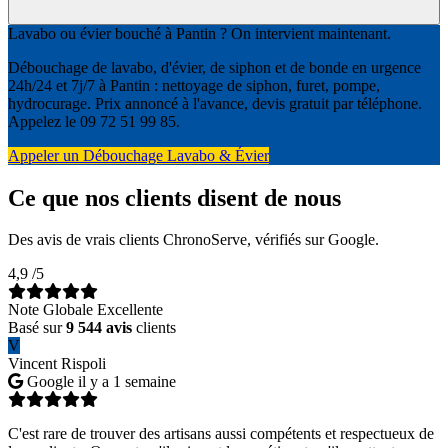
Lavabo ou évier bouché à Pantin ? On intervient maintenant.
Débouchage de lavabo, d'évier, de siphon et de bonde en urgence
24h/24 et 7j/7 à Pantin : nettoyage de siphon, furet, pompe,
hydrocurage. Prix annoncé à l'avance, devis gratuit par téléphone.
Appelez le 09 72 51 99 85.
Appeler un Débouchage Lavabo & Évier
Ce que nos clients disent de nous
Des avis de vrais clients ChronoServe, vérifiés sur Google.
4,9
/5
Note Globale Excellente
Basé sur
9 544 avis
clients
V
Vincent Rispoli
Google
il y a 1 semaine
C'est rare de trouver des artisans aussi compétents et respectueux de