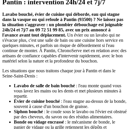
Pantin : intervention 24h/24 et 7j/7
Lavabo bouché, évier de cuisine qui déborde, eau qui stagne
dans la vasque ou qui refoule à Pantin (93500) ? Ne laissez pas
la situation s'aggraver : un plombier débouchage est joignable
24h/24 et 7j/7 au 09 72 51 99 85, avec un prix annoncé à
l'avance avant tout déplacement.
Un évier ou un lavabo qui ne
s'évacue plus, c'est une salle de bain ou une cuisine hors service en
quelques minutes, et parfois un risque de débordement si l'eau
continue de monter. À Pantin, ChronoServe met en relation avec des
artisans de confiance capables d'intervenir rapidement, avec le bon
matériel selon la nature et la profondeur du bouchon.
Les situations que nous traitons chaque jour à Pantin et dans le
Seine-Saint-Denis :
Lavabo de salle de bain bouché
: l'eau monte quand vous
vous lavez les mains ou les dents et met plusieurs minutes à
repartir.
Évier de cuisine bouché
: l'eau stagne au-dessus de la bonde,
souvent à cause d'un bouchon de graisse.
Siphon bouché
: le coude sous le lavabo ou l'évier est obstrué
par des cheveux, du savon ou des résidus alimentaires.
Bonde ou vidage encrassé
: le mécanisme de bonde, le
panier de vidage ou la grille retiennent les dépôts et