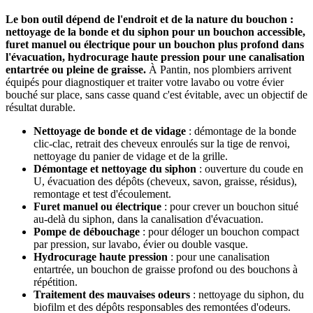
Le bon outil dépend de l'endroit et de la nature du bouchon :
nettoyage de la bonde et du siphon pour un bouchon accessible,
furet manuel ou électrique pour un bouchon plus profond dans
l'évacuation, hydrocurage haute pression pour une canalisation
entartrée ou pleine de graisse.
À Pantin, nos plombiers arrivent
équipés pour diagnostiquer et traiter votre lavabo ou votre évier
bouché sur place, sans casse quand c'est évitable, avec un objectif de
résultat durable.
Nettoyage de bonde et de vidage
: démontage de la bonde
clic-clac, retrait des cheveux enroulés sur la tige de renvoi,
nettoyage du panier de vidage et de la grille.
Démontage et nettoyage du siphon
: ouverture du coude en
U, évacuation des dépôts (cheveux, savon, graisse, résidus),
remontage et test d'écoulement.
Furet manuel ou électrique
: pour crever un bouchon situé
au-delà du siphon, dans la canalisation d'évacuation.
Pompe de débouchage
: pour déloger un bouchon compact
par pression, sur lavabo, évier ou double vasque.
Hydrocurage haute pression
: pour une canalisation
entartrée, un bouchon de graisse profond ou des bouchons à
répétition.
Traitement des mauvaises odeurs
: nettoyage du siphon, du
biofilm et des dépôts responsables des remontées d'odeurs.