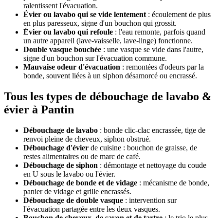
ralentissent l'évacuation.
Évier ou lavabo qui se vide lentement
: écoulement de plus
en plus paresseux, signe d'un bouchon qui grossit.
Évier ou lavabo qui refoule
: l'eau remonte, parfois quand
un autre appareil (lave-vaisselle, lave-linge) fonctionne.
Double vasque bouchée
: une vasque se vide dans l'autre,
signe d'un bouchon sur l'évacuation commune.
Mauvaise odeur d'évacuation
: remontées d'odeurs par la
bonde, souvent liées à un siphon désamorcé ou encrassé.
Tous les types de débouchage de lavabo &
évier à Pantin
Débouchage de lavabo
: bonde clic-clac encrassée, tige de
renvoi pleine de cheveux, siphon obstrué.
Débouchage d'évier
de cuisine : bouchon de graisse, de
restes alimentaires ou de marc de café.
Débouchage de siphon
: démontage et nettoyage du coude
en U sous le lavabo ou l'évier.
Débouchage de bonde et de vidage
: mécanisme de bonde,
panier de vidage et grille encrassés.
Débouchage de double vasque
: intervention sur
l'évacuation partagée entre les deux vasques.
Bouchon de cheveux, de savon et de tartre
: le trio le plus