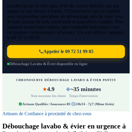
Lavabo qui ne se vide plus, évier de cuisine bouché, eau qui
stagne ou qui refoule à Pantin ? ChronoServe met en relation
avec un plombier spécialiste du débouchage près de chez vous,
de jour comme de nuit, week-ends et jours fériés compris. Prix
annoncé avant l'intervention, une éventuelle majoration vous
est toujours communiquée à l'avance. Un seul réflexe : appelez
le 09 72 51 99 85.
Appeler le 09 72 51 99 85
Débouchage Lavabo & Évier disponible en ligne
CHRONOSERVE DÉBOUCHAGE LAVABO & ÉVIER PANTIN
4.9
~35 minutes
Note moyenne des clients
Temps d'intervention
Artisans Qualifiés / Assurances RC
24h/24 - 7j/7 (Même fériés)
Artisans de Confiance à proximité de chez-vous
Débouchage lavabo & évier en urgence à