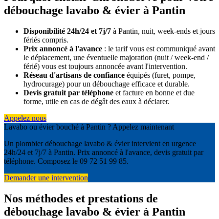
débouchage lavabo & évier à Pantin
Disponibilité 24h/24 et 7j/7
à Pantin, nuit, week-ends et jours
fériés compris.
Prix annoncé à l'avance
: le tarif vous est communiqué avant
le déplacement, une éventuelle majoration (nuit / week-end /
férié) vous est toujours annoncée avant l'intervention.
Réseau d'artisans de confiance
équipés (furet, pompe,
hydrocurage) pour un débouchage efficace et durable.
Devis gratuit par téléphone
et facture en bonne et due
forme, utile en cas de dégât des eaux à déclarer.
Appelez nous
Lavabo ou évier bouché à Pantin ? Appelez maintenant
Un plombier débouchage lavabo & évier intervient en urgence
24h/24 et 7j/7 à Pantin. Prix annoncé à l'avance, devis gratuit par
téléphone. Composez le 09 72 51 99 85.
Demander une intervention
Nos méthodes et prestations de
débouchage lavabo & évier à Pantin