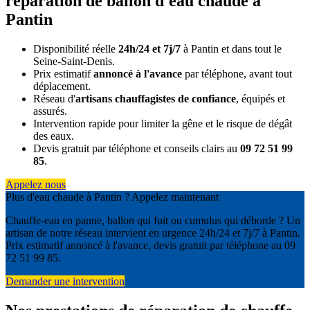
réparation de ballon d'eau chaude à
Pantin
Disponibilité réelle
24h/24 et 7j/7
à Pantin et dans tout le
Seine-Saint-Denis.
Prix estimatif
annoncé à l'avance
par téléphone, avant tout
déplacement.
Réseau d'
artisans chauffagistes de confiance
, équipés et
assurés.
Intervention rapide pour limiter la gêne et le risque de dégât
des eaux.
Devis gratuit par téléphone et conseils clairs au
09 72 51 99
85
.
Appelez nous
Plus d'eau chaude à Pantin ? Appelez maintenant
Chauffe-eau en panne, ballon qui fuit ou cumulus qui déborde ? Un
artisan de notre réseau intervient en urgence 24h/24 et 7j/7 à Pantin.
Prix estimatif annoncé à l'avance, devis gratuit par téléphone au 09
72 51 99 85.
Demander une intervention