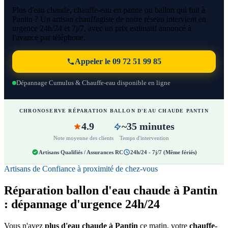
Plus d'eau chaude, chauffe-eau en panne ou ballon qui fuit à
Pantin ? Un artisan chauffagiste de notre réseau intervient en
urgence 24h/24 et 7j/7, avec un prix estimatif annoncé à
l'avance par téléphone.
Appeler le 09 72 51 99 85
Dépannage Cumulus & Chauffe-eau disponible en ligne
CHRONOSERVE RÉPARATION BALLON D'EAU CHAUDE PANTIN
4.9
~35 minutes
Note moyenne des clients
Temps d'intervention
Artisans Qualifiés / Assurances RC
24h/24 - 7j/7 (Même fériés)
Artisans de Confiance à proximité de chez-vous
Réparation ballon d'eau chaude à Pantin
: dépannage d'urgence 24h/24
Vous n'avez
plus d'eau chaude à Pantin
ce matin, votre
chauffe-