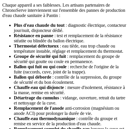
Chaque appareil a ses faiblesses. Les artisans partenaires de
ChronoServe interviennent sur l'ensemble des pannes de production
d'eau chaude sanitaire à Pantin :
Plus d'eau chaude du tout
: diagnostic électrique, contacteur
jour/nuit, disjoncteur dédié.
Résistance en panne
: test et remplacement de la résistance
stéatite ou blindée du ballon électrique.
Thermostat défectueux
: eau tiède, eau trop chaude ou
température instable, réglage et remplacement du thermostat.
Groupe de sécurité qui fuit
: remplacement du groupe de
sécurité qui goutte ou coule en permanence.
Ballon qui fuit ou qui coule
: recherche de l'origine de la
fuite (raccords, cuve, joint de la trappe).
Ballon qui déborde
: contrôle de la surpression, du groupe
de sécurité et du bon écoulement.
Chauffe-eau qui disjoncte
: mesure d'isolement, résistance à
la masse, remise en sécurité.
Détartrage du cumulus
: vidange, ouverture, retrait du tartre
et nettoyage de la cuve.
Remplacement de l'anode
anti-corrosion (magnésium ou
anode ACI) pour prolonger la durée de vie.
Chauffe-eau thermodynamique
: contrôle du groupe et
remise en service de la production d'eau chaude.
Remplacement complet du chauffe-eau
lorsque la cuve est