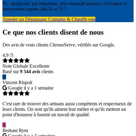
85 : diagnostic par téléphone, prix estimatif annoncé à l'avance et
intervention rapide 24h/24 et 7j/7.
Appeler un Dépannage Cumulus & Chauffe-eau
Ce que nos clients disent de nous
Des avis de vrais clients ChronoServe, vérifiés sur Google.
4,9
/5
Note Globale Excellente
Basé sur
9 544 avis
clients
V
Vincent Rispoli
Google
il y a 1 semaine
C'est rare de trouver des artisans aussi compétents et respectueux de
leurs clients. On sent qu'ils aiment leur métier et qu'ils mettent un
point d'honneur à fournir un travail de qualité.
B
Berkani Rym
Google
il y a 3 semaines