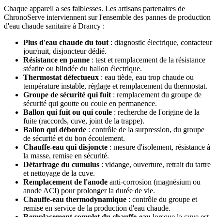
Chaque appareil a ses faiblesses. Les artisans partenaires de
ChronoServe interviennent sur l'ensemble des pannes de production
d'eau chaude sanitaire à Drancy :
Plus d'eau chaude du tout
: diagnostic électrique, contacteur
jour/nuit, disjoncteur dédié.
Résistance en panne
: test et remplacement de la résistance
stéatite ou blindée du ballon électrique.
Thermostat défectueux
: eau tiède, eau trop chaude ou
température instable, réglage et remplacement du thermostat.
Groupe de sécurité qui fuit
: remplacement du groupe de
sécurité qui goutte ou coule en permanence.
Ballon qui fuit ou qui coule
: recherche de l'origine de la
fuite (raccords, cuve, joint de la trappe).
Ballon qui déborde
: contrôle de la surpression, du groupe
de sécurité et du bon écoulement.
Chauffe-eau qui disjoncte
: mesure d'isolement, résistance à
la masse, remise en sécurité.
Détartrage du cumulus
: vidange, ouverture, retrait du tartre
et nettoyage de la cuve.
Remplacement de l'anode
anti-corrosion (magnésium ou
anode ACI) pour prolonger la durée de vie.
Chauffe-eau thermodynamique
: contrôle du groupe et
remise en service de la production d'eau chaude.
Remplacement complet du chauffe-eau
lorsque la cuve est