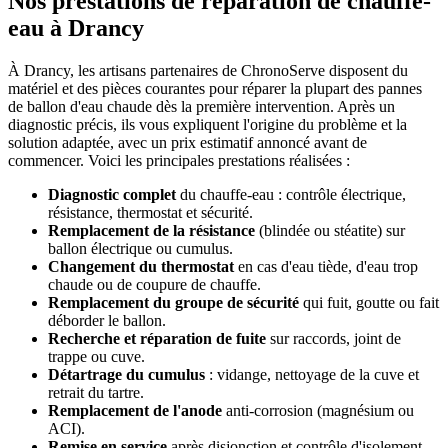
Nos prestations de réparation de chauffe-
eau à Drancy
À Drancy, les artisans partenaires de ChronoServe disposent du
matériel et des pièces courantes pour réparer la plupart des pannes
de ballon d'eau chaude dès la première intervention. Après un
diagnostic précis, ils vous expliquent l'origine du problème et la
solution adaptée, avec un prix estimatif annoncé avant de
commencer. Voici les principales prestations réalisées :
Diagnostic complet
du chauffe-eau : contrôle électrique,
résistance, thermostat et sécurité.
Remplacement de la résistance
(blindée ou stéatite) sur
ballon électrique ou cumulus.
Changement du thermostat
en cas d'eau tiède, d'eau trop
chaude ou de coupure de chauffe.
Remplacement du groupe de sécurité
qui fuit, goutte ou fait
déborder le ballon.
Recherche et réparation de fuite
sur raccords, joint de
trappe ou cuve.
Détartrage du cumulus
: vidange, nettoyage de la cuve et
retrait du tartre.
Remplacement de l'anode
anti-corrosion (magnésium ou
ACI).
Remise en service
après disjonction et contrôle d'isolement