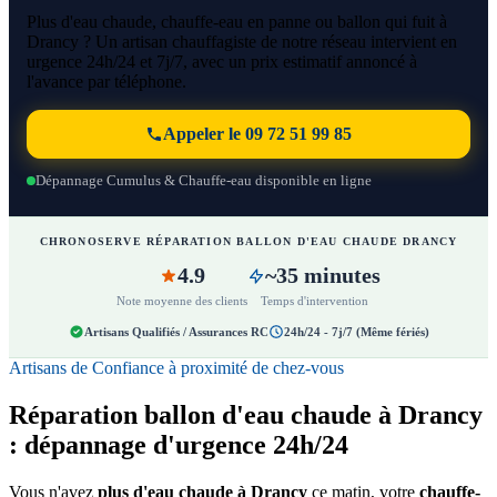
Plus d'eau chaude, chauffe-eau en panne ou ballon qui fuit à
Drancy ? Un artisan chauffagiste de notre réseau intervient en
urgence 24h/24 et 7j/7, avec un prix estimatif annoncé à
l'avance par téléphone.
Appeler le 09 72 51 99 85
Dépannage Cumulus & Chauffe-eau disponible en ligne
CHRONOSERVE RÉPARATION BALLON D'EAU CHAUDE DRANCY
4.9
~35 minutes
Note moyenne des clients
Temps d'intervention
Artisans Qualifiés / Assurances RC
24h/24 - 7j/7 (Même fériés)
Artisans de Confiance à proximité de chez-vous
Réparation ballon d'eau chaude à Drancy
: dépannage d'urgence 24h/24
Vous n'avez
plus d'eau chaude à Drancy
ce matin, votre
chauffe-