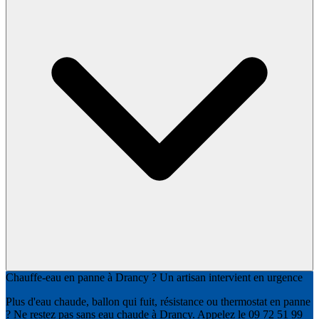
Chauffe-eau en panne à Drancy ? Un artisan intervient en urgence
Plus d'eau chaude, ballon qui fuit, résistance ou thermostat en panne
? Ne restez pas sans eau chaude à Drancy. Appelez le 09 72 51 99