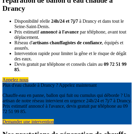
réparation de ballon d'eau chaude à
Drancy
Disponibilité réelle
24h/24 et 7j/7
à Drancy et dans tout le
Seine-Saint-Denis.
Prix estimatif
annoncé à l'avance
par téléphone, avant tout
déplacement.
Réseau d'
artisans chauffagistes de confiance
, équipés et
assurés.
Intervention rapide pour limiter la gêne et le risque de dégât
des eaux.
Devis gratuit par téléphone et conseils clairs au
09 72 51 99
85
.
Appelez nous
Plus d'eau chaude à Drancy ? Appelez maintenant
Chauffe-eau en panne, ballon qui fuit ou cumulus qui déborde ? Un
artisan de notre réseau intervient en urgence 24h/24 et 7j/7 à Drancy.
Prix estimatif annoncé à l'avance, devis gratuit par téléphone au 09
72 51 99 85.
Demander une intervention