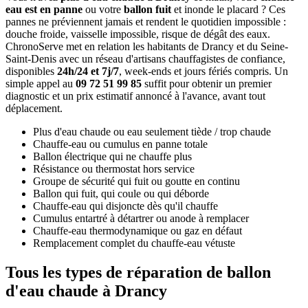
eau est en panne
ou votre
ballon fuit
et inonde le placard ? Ces
pannes ne préviennent jamais et rendent le quotidien impossible :
douche froide, vaisselle impossible, risque de dégât des eaux.
ChronoServe met en relation les habitants de Drancy et du Seine-
Saint-Denis avec un réseau d'artisans chauffagistes de confiance,
disponibles
24h/24 et 7j/7
, week-ends et jours fériés compris. Un
simple appel au
09 72 51 99 85
suffit pour obtenir un premier
diagnostic et un prix estimatif annoncé à l'avance, avant tout
déplacement.
Plus d'eau chaude ou eau seulement tiède / trop chaude
Chauffe-eau ou cumulus en panne totale
Ballon électrique qui ne chauffe plus
Résistance ou thermostat hors service
Groupe de sécurité qui fuit ou goutte en continu
Ballon qui fuit, qui coule ou qui déborde
Chauffe-eau qui disjoncte dès qu'il chauffe
Cumulus entartré à détartrer ou anode à remplacer
Chauffe-eau thermodynamique ou gaz en défaut
Remplacement complet du chauffe-eau vétuste
Tous les types de réparation de ballon
d'eau chaude à Drancy