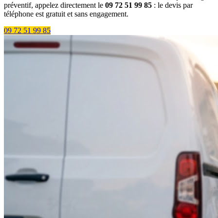
préventif, appelez directement le
09 72 51 99 85
: le devis par
téléphone est gratuit et sans engagement.
09 72 51 99 85