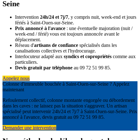
Seine
Intervention
24h/24 et 7j/7
, y compris nuit, week-end et jours
fériés à Saint-Ouen-sur-Seine.
Prix annoncé à l'avance
: une éventuelle majoration (nuit /
week-end / férié) vous est toujours annoncée avant le
déplacement.
Réseau d'
artisans de confiance
spécialisés dans les
canalisations collectives et l'hydrocurage.
Interlocuteur adapté aux
syndics et copropriétés
comme aux
particuliers.
Devis gratuit par téléphone
au 09 72 51 99 85.
Appelez nous
Colonne d'immeuble bouchée à Saint-Ouen-sur-Seine ? Appelez
maintenant
Refoulement collectif, colonne montante engorgée ou débordement
dans les caves : ne laissez pas la situation s'aggraver. Un artisan
spécialisé peut intervenir 24h/24 et 7j/7 à Saint-Ouen-sur-Seine. Prix
annoncé à l'avance, devis gratuit au 09 72 51 99 85.
Demander une intervention