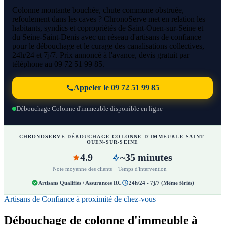
Colonne montante bouchée, chute commune obstruée,
refoulement dans les caves ? ChronoServe met en relation les
habitants, syndics et copropriétés de Saint-Ouen-sur-Seine et
du Seine-Saint-Denis avec un réseau d'artisans de confiance
pour le débouchage et le curage des canalisations collectives,
24h/24 et 7j/7. Prix annoncé à l'avance, devis gratuit par
téléphone au 09 72 51 99 85.
Appeler le 09 72 51 99 85
Débouchage Colonne d'immeuble disponible en ligne
CHRONOSERVE DÉBOUCHAGE COLONNE D'IMMEUBLE SAINT-
OUEN-SUR-SEINE
4.9
~35 minutes
Note moyenne des clients
Temps d'intervention
Artisans Qualifiés / Assurances RC
24h/24 - 7j/7 (Même fériés)
Artisans de Confiance à proximité de chez-vous
Débouchage de colonne d'immeuble à