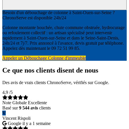
Besoin d'un débouchage de colonne à Saint-Ouen-sur-Seine ?
ChronoServe est disponible 24h/24
Colonne montante bouchée, chute commune obstruée, hydrocurage
ou refoulement collectif : un artisan spécialisé peut intervenir
rapidement à Saint-Ouen-sur-Seine et dans le Seine-Saint-Denis,
24h/24 et 7j/7. Prix annoncé à l'avance, devis gratuit par téléphone.
Appelez dès maintenant le 09 72 51 99 85.
Appeler un Débouchage Colonne d'immeuble
Ce que nos clients disent de nous
Des avis de vrais clients ChronoServe, vérifiés sur Google.
4,9
/5
Note Globale Excellente
Basé sur
9 544 avis
clients
V
Vincent Rispoli
Google
il y a 1 semaine