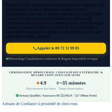
Regard bouché, canalisation extérieure enterrée engorgée, tout-
à-l'égout qui refoule ou débordement dans la cour ?
ChronoServe vous met en relation, près de chez vous à Saint-
Ouen-sur-Seine, avec un professionnel du débouchage
extérieur équipé (hydrocureuse haute pression, furet électrique,
caméra d'inspection), de jour comme de nuit, week-ends et
jours fériés compris. Prix annoncé avant le déplacement, une
seule chose à faire : appelez.
Appeler le 09 72 51 99 85
Débouchage Canalisation extérieure & Regard disponible en ligne
CHRONOSERVE DÉBOUCHAGE CANALISATION EXTÉRIEURE &
REGARD SAINT-OUEN-SUR-SEINE
4.9
~35 minutes
Note moyenne des clients
Temps d'intervention
Artisans Qualifiés / Assurances RC
24h/24 - 7j/7 (Même fériés)
Artisans de Confiance à proximité de chez-vous