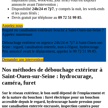
majoration (nuit, week-end, jour férié) vous est toujours
annoncée avant l'intervention ;
Disponibilité
24h/24 et 7j/7
, y compris la nuit, les week-ends
et les jours fériés ;
Devis gratuit par téléphone au
09 72 51 99 85
.
Appelez nous
Regard ou canalisation extérieure bouché à Saint-Ouen-sur-Seine ?
Appelez maintenant
Débouchage extérieur en urgence 24h/24 et 7j/7 à Saint-Ouen-sur-
Seine : regard, canalisation enterrée, tout-à-l'égout, hydrocurage.
Prix annoncé avant le déplacement, appelez le 09 72 51 99 85.
Demander une intervention
Nos méthodes de débouchage extérieur à
Saint-Ouen-sur-Seine : hydrocurage,
caméra, furet
Sur le réseau extérieur, le bon outil dépend de l'emplacement et
de la nature du bouchon : furet électrique pour un bouchon
accessible depuis le regard, hydrocurage haute pression pour
une canalisation enterrée encrassée, inspection caméra pour