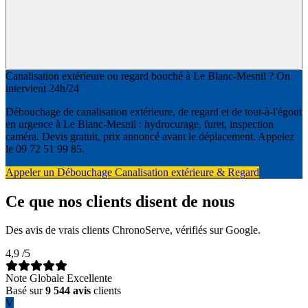
Canalisation extérieure ou regard bouché à Le Blanc-Mesnil ? On
intervient 24h/24
Débouchage de canalisation extérieure, de regard et de tout-à-l'égout
en urgence à Le Blanc-Mesnil : hydrocurage, furet, inspection
caméra. Devis gratuit, prix annoncé avant le déplacement. Appelez
le 09 72 51 99 85.
Appeler un Débouchage Canalisation extérieure & Regard
Ce que nos clients disent de nous
Des avis de vrais clients ChronoServe, vérifiés sur Google.
4,9
/5
Note Globale Excellente
Basé sur
9 544 avis
clients
V