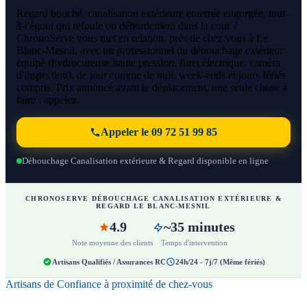
Regard bouché, canalisation extérieure enterrée engorgée, tout-
à-l'égout qui refoule ou débordement dans la cour ?
ChronoServe vous met en relation, près de chez vous à Le
Blanc-Mesnil, avec un professionnel du débouchage extérieur
équipé (hydrocureuse haute pression, furet électrique, caméra
d'inspection), de jour comme de nuit, week-ends et jours fériés
compris. Prix annoncé avant le déplacement, une seule chose à
faire : appelez.
Appeler le 09 72 51 99 85
Débouchage Canalisation extérieure & Regard disponible en ligne
CHRONOSERVE DÉBOUCHAGE CANALISATION EXTÉRIEURE &
REGARD LE BLANC-MESNIL
4.9
~35 minutes
Note moyenne des clients
Temps d'intervention
Artisans Qualifiés / Assurances RC
24h/24 - 7j/7 (Même fériés)
Artisans de Confiance à proximité de chez-vous