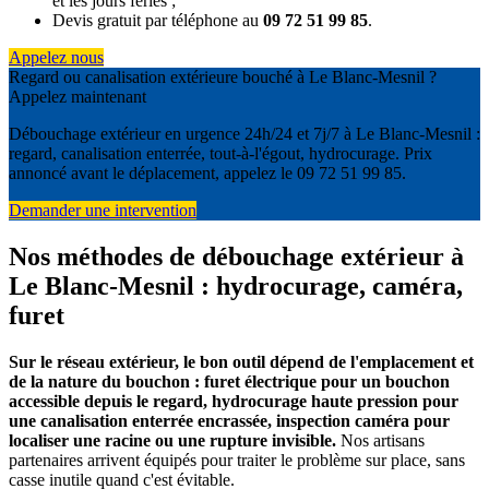
et les jours fériés ;
Devis gratuit par téléphone au
09 72 51 99 85
.
Appelez nous
Regard ou canalisation extérieure bouché à Le Blanc-Mesnil ?
Appelez maintenant
Débouchage extérieur en urgence 24h/24 et 7j/7 à Le Blanc-Mesnil :
regard, canalisation enterrée, tout-à-l'égout, hydrocurage. Prix
annoncé avant le déplacement, appelez le 09 72 51 99 85.
Demander une intervention
Nos méthodes de débouchage extérieur à
Le Blanc-Mesnil : hydrocurage, caméra,
furet
Sur le réseau extérieur, le bon outil dépend de l'emplacement et
de la nature du bouchon : furet électrique pour un bouchon
accessible depuis le regard, hydrocurage haute pression pour
une canalisation enterrée encrassée, inspection caméra pour
localiser une racine ou une rupture invisible.
Nos artisans
partenaires arrivent équipés pour traiter le problème sur place, sans
casse inutile quand c'est évitable.