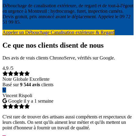
Débouchage de canalisation extérieure, de regard et de tout-à-l'égout
en urgence à Montreuil : hydrocurage, furet, inspection caméra.
Devis gratuit, prix annoncé avant le déplacement. Appelez le 09 72
51 99 85.
Appeler un Débouchage Canalisation extérieure & Regard
Ce que nos clients disent de nous
Des avis de vrais clients ChronoServe, vérifiés sur Google.
4,9
/5
Note Globale Excellente
Basé sur
9 544 avis
clients
V
Vincent Rispoli
Google
il y a 1 semaine
C'est rare de trouver des artisans aussi compétents et respectueux de
leurs clients. On sent qu'ils aiment leur métier et qu'ils mettent un
point d'honneur à fournir un travail de qualité.