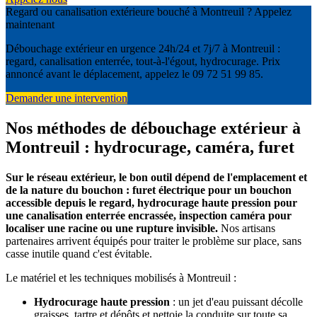
Regard ou canalisation extérieure bouché à Montreuil ? Appelez
maintenant
Débouchage extérieur en urgence 24h/24 et 7j/7 à Montreuil :
regard, canalisation enterrée, tout-à-l'égout, hydrocurage. Prix
annoncé avant le déplacement, appelez le 09 72 51 99 85.
Demander une intervention
Nos méthodes de débouchage extérieur à
Montreuil : hydrocurage, caméra, furet
Sur le réseau extérieur, le bon outil dépend de l'emplacement et
de la nature du bouchon : furet électrique pour un bouchon
accessible depuis le regard, hydrocurage haute pression pour
une canalisation enterrée encrassée, inspection caméra pour
localiser une racine ou une rupture invisible.
Nos artisans
partenaires arrivent équipés pour traiter le problème sur place, sans
casse inutile quand c'est évitable.
Le matériel et les techniques mobilisés à Montreuil :
Hydrocurage haute pression
: un jet d'eau puissant décolle
graisses, tartre et dépôts et nettoie la conduite sur toute sa