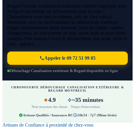
Regard bouché, canalisation extérieure enterrée engorgée, tout-
à-l'égout qui refoule ou débordement dans la cour ?
ChronoServe vous met en relation, près de chez vous à
Montreuil, avec un professionnel du débouchage extérieur
équipé (hydrocureuse haute pression, furet électrique, caméra
d'inspection), de jour comme de nuit, week-ends et jours fériés
compris. Prix annoncé avant le déplacement, une seule chose à
faire : appelez.
Appeler le 09 72 51 99 85
Débouchage Canalisation extérieure & Regard disponible en ligne
CHRONOSERVE DÉBOUCHAGE CANALISATION EXTÉRIEURE &
REGARD MONTREUIL
4.9
~35 minutes
Note moyenne des clients
Temps d'intervention
Artisans Qualifiés / Assurances RC
24h/24 - 7j/7 (Même fériés)
Artisans de Confiance à proximité de chez-vous